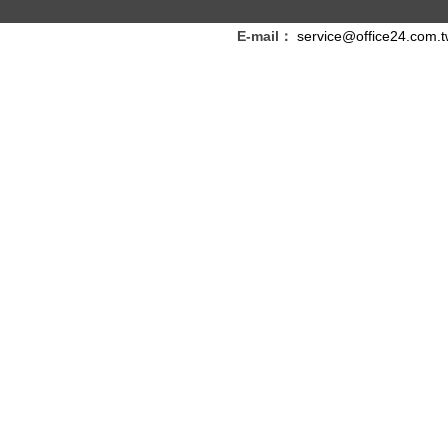
E-mail：
service@office24.com.