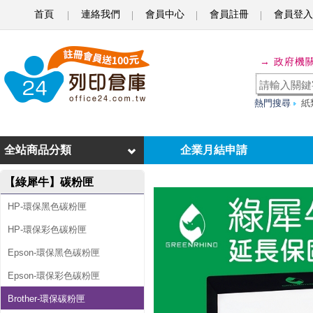
首頁
連絡我們
會員中心
會員註冊
會員登入
綠
→ 政府機
犀
牛
熱門搜尋
紙
f
o
全站商品分類
企業月結申請
r
【綠犀牛】碳粉匣
B
r
HP-環保黑色碳粉匣
o
HP-環保彩色碳粉匣
t
Epson-環保黑色碳粉匣
h
Epson-環保彩色碳粉匣
e
Brother-環保碳粉匣