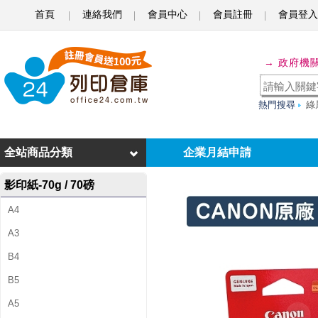
首頁
連絡我們
會員中心
會員註冊
會員登入
C
A
→ 政府機
N
O
熱門搜尋
綠
N
P
全站商品分類
企業月結申請
G
影印紙-70g / 70磅
-
A4
7
A3
4
B4
0
B5
X
A5
L