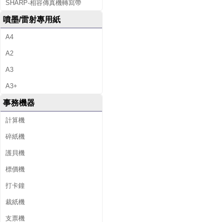
SHARP-相容傳真機轉寫帶
噴墨/雷射專用紙
A4
A2
A3
A3+
事務機器
計算機
碎紙機
護貝機
標價機
打卡鐘
裁紙機
支票機