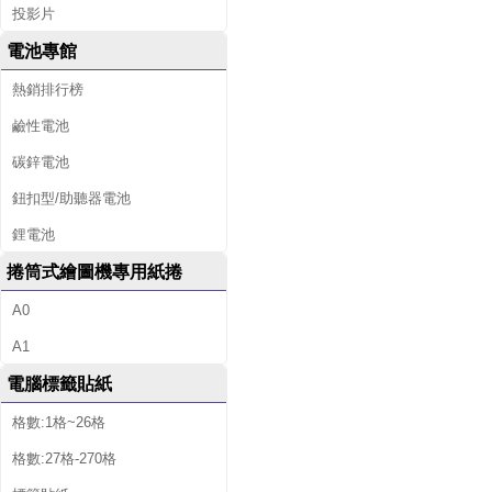
投影片
電池專館
熱銷排行榜
鹼性電池
碳鋅電池
鈕扣型/助聽器電池
鋰電池
捲筒式繪圖機專用紙捲
A0
A1
電腦標籤貼紙
格數:1格~26格
格數:27格-270格