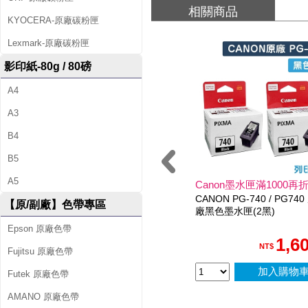
相關商品
容
KYOCERA-原廠碳粉匣
量
Lexmark-原廠碳粉匣
影印紙-80g / 80磅
墨
A4
水
A3
匣
B4
B5
A5
Canon墨水匣滿1000再折
CANON PG-740 / PG740
【原/副廠】色帶專區
廠黑色墨水匣(2黑)
Epson 原廠色帶
1,6
NT$
Fujitsu 原廠色帶
加入購物
Futek 原廠色帶
AMANO 原廠色帶