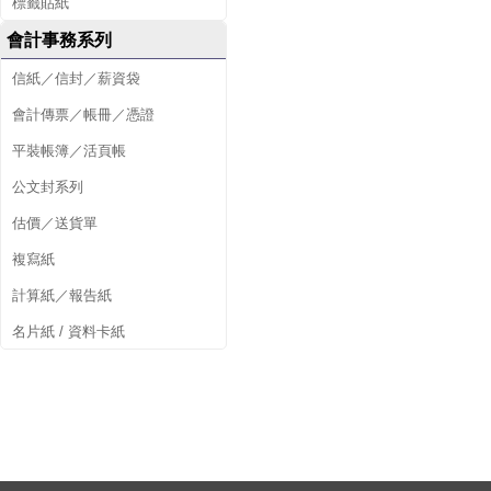
標籤貼紙
會計事務系列
信紙／信封／薪資袋
會計傳票／帳冊／憑證
平裝帳簿／活頁帳
公文封系列
估價／送貨單
複寫紙
計算紙／報告紙
名片紙 / 資料卡紙