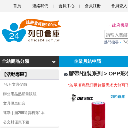
首頁
連絡我們
會員中心
會員註冊
會員登入
O
P
→ 政府機
P
熱門搜尋
7
彩
色
全站商品分類
企業月結申請
膠
膠帶/包裝系列 > OPP
【活動專區】
帶
7-8月文具促銷
*若單項商品訂購數量需求大於可
辦公用品熱銷量販組
文具優惠組合
連勤｜滿299送資料簿1本
公文封優惠下殺