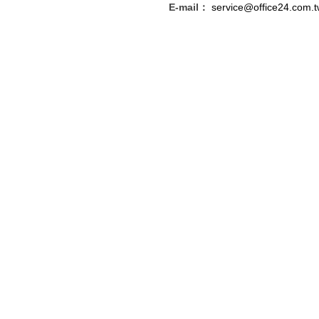
E-mail：
service@office24.com.