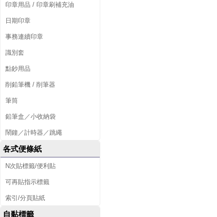
印章用品 / 印章刷補充油
日期印章
事務連續印章
識別套
點鈔用品
削鉛筆機 / 削筆器
筆筒
鉛筆盒／小收納袋
鬧鐘／計時器／跳繩
各式便條紙
N次貼標籤/便利貼
可再貼指示標籤
索引/分頁貼紙
自黏標籤