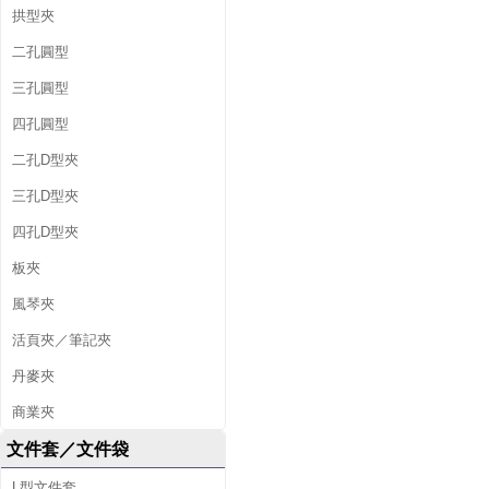
拱型夾
二孔圓型
三孔圓型
四孔圓型
二孔D型夾
三孔D型夾
四孔D型夾
板夾
風琴夾
活頁夾／筆記夾
丹麥夾
商業夾
文件套／文件袋
L型文件套