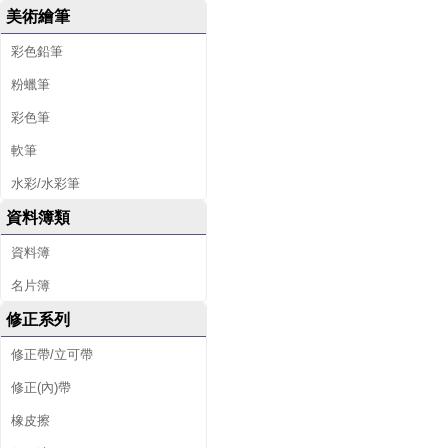
美術繪筆
彩色鉛筆
粉蠟筆
彩色筆
軟筆
水彩/水彩筆
資料簿類
資料簿
名片簿
修正系列
修正帶/立可帶
修正(內)帶
橡皮擦