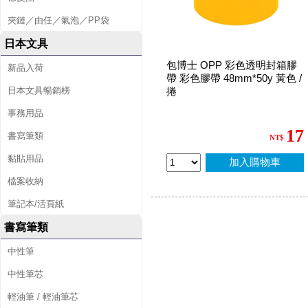
夾鏈／由任／氣泡／PP袋
日本文具
包博士 OPP 彩色透明封箱膠
新品入荷
帶 彩色膠帶 48mm*50y 黃色 /
日本文具暢銷榜
捲
事務用品
17
書寫筆類
NT$
黏貼用品
加入購物車
檔案收納
筆記本/活頁紙
書寫筆類
中性筆
中性筆芯
輕油筆 / 輕油筆芯