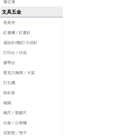
修正液
文具五金
長尾夾
釘書機 / 釘書針
迴紋針/圖釘/大頭針
打印台 / 印泥
膠帶台
壓克力胸牌／卡架
打孔機
除針器
磁鐵
鋼尺 / 塑膠尺
白板 / 公佈欄
切割墊／墊子