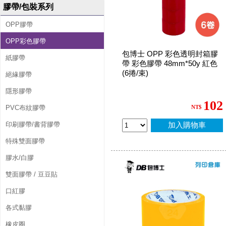
膠帶/包裝系列
OPP膠帶
OPP彩色膠帶
包博士 OPP 彩色透明封箱膠
紙膠帶
帶 彩色膠帶 48mm*50y 紅色
(6捲/束)
絕緣膠帶
隱形膠帶
102
PVC布紋膠帶
NT$
印刷膠帶/書背膠帶
加入購物車
特殊雙面膠帶
膠水/白膠
雙面膠帶 / 豆豆貼
口紅膠
各式黏膠
橡皮圈