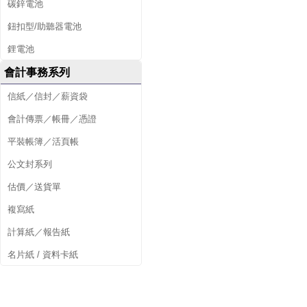
碳鋅電池
鈕扣型/助聽器電池
鋰電池
會計事務系列
信紙／信封／薪資袋
會計傳票／帳冊／憑證
平裝帳簿／活頁帳
公文封系列
估價／送貨單
複寫紙
計算紙／報告紙
名片紙 / 資料卡紙