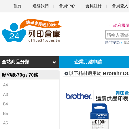
首頁
連絡我們
會員中心
會員註冊
會員登入
B
r
→ 政府機
o
t
熱門搜尋
紙
e
h
全站商品分類
企業月結申請
r
Brotehr D
以下耗材適用於
影印紙-70g / 70磅
D
A4
C
A3
P
B4
-
B5
T
A5
2