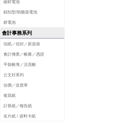
碳鋅電池
鈕扣型/助聽器電池
鋰電池
會計事務系列
信紙／信封／薪資袋
會計傳票／帳冊／憑證
平裝帳簿／活頁帳
公文封系列
估價／送貨單
複寫紙
計算紙／報告紙
名片紙 / 資料卡紙