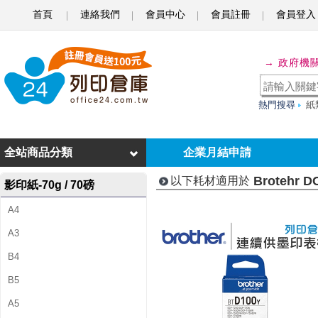
首頁
連絡我們
會員中心
會員註冊
會員登入
B
r
→ 政府機
o
t
熱門搜尋
紙
e
h
全站商品分類
企業月結申請
r
Brotehr 
以下耗材適用於
影印紙-70g / 70磅
D
A4
C
A3
P
B4
-
B5
T
A5
4