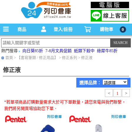
碳粉匣，墨水匣,原廠碳粉匣，副廠碳粉匣，環保碳粉匣,連續供墨印表機-office24列印
電腦版
倉庫線上購物手機版
商品
登入/註冊
購物車
0
熱門搜尋
向日葵85折
7-8月文具促銷
紙類下殺中
綠犀牛85折
首頁
> 【書寫筆類 / 修正用品】 > 修正系列 > 修正液
修正液
選擇品牌：
<
1
>
*若單項商品訂購數量需求大於可下單數量，請您來電與我們聯繫，
我們將另開賣場協助您下單．