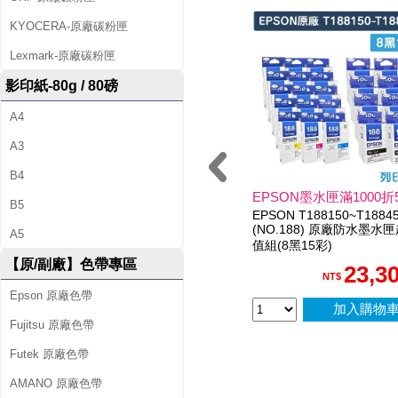
1
KYOCERA-原廠碳粉匣
8
Lexmark-原廠碳粉匣
8
影印紙-80g / 80磅
)
A4
原
A3
廠
B4
EPSON墨水匣滿1000折
黑
B5
EPSON T188150~T1884
(NO.188) 原廠防水墨水
A5
色
值組(8黑15彩)
【原/副廠】色帶專區
23,3
防
NT$
Epson 原廠色帶
水
加入購物
Fujitsu 原廠色帶
墨
Futek 原廠色帶
水
AMANO 原廠色帶