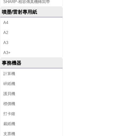
SHARP-相容傳真機轉寫帶
噴墨/雷射專用紙
A4
A2
A3
A3+
事務機器
計算機
碎紙機
護貝機
標價機
打卡鐘
裁紙機
支票機