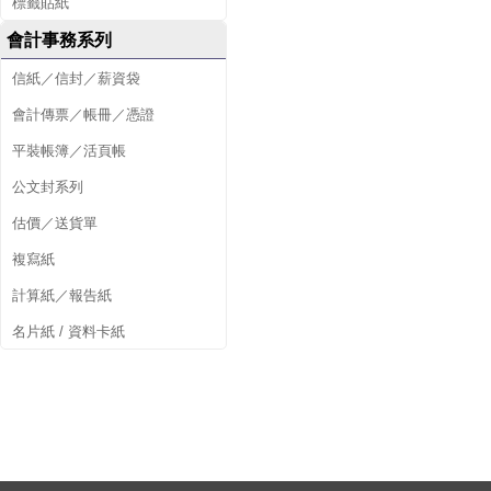
標籤貼紙
會計事務系列
信紙／信封／薪資袋
會計傳票／帳冊／憑證
平裝帳簿／活頁帳
公文封系列
估價／送貨單
複寫紙
計算紙／報告紙
名片紙 / 資料卡紙