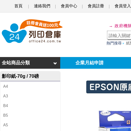
首頁
連絡我們
會員中心
會員註冊
會員登入
E
P
→ 政府機
S
O
熱門搜尋
紙
N
T
全站商品分類
企業月結申請
1
影印紙-70g / 70磅
8
A4
8
A3
1
B4
5
B5
0
A5
/