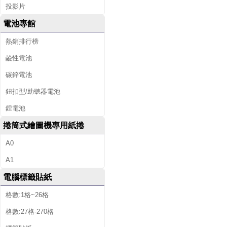
投影片
電池專館
熱銷排行榜
鹼性電池
碳鋅電池
鈕扣型/助聽器電池
鋰電池
捲筒式繪圖機專用紙捲
A0
A1
電腦標籤貼紙
格數:1格~26格
格數:27格-270格