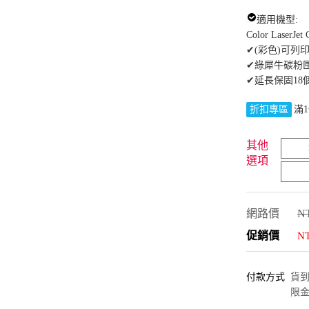
適用機型:
Color LaserJet
✔(彩色)可列印
✔綠犀牛碳粉
✔延長保固18
折扣專區
滿1
其他
選項
網路價
NT
促銷價
N
付款方式
貨到付
限金