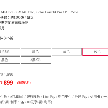
 CM1415fn / CM1415fnw ; Color LaserJet Pro CP1525nw
張數：約1300張 / 單支
匣非等同原廠碳粉匣
個月
件享85折
1黑3彩
紅色
黃色
藍色
黑色
3黑3彩
$ 1,058
899
T$
(售價已折)
款 / ATM轉帳 / 銀行匯款 / Line Pay / 街口支付 / 台灣 Pay / 信用卡 
額3期0利率、滿3000元享6期0利率)