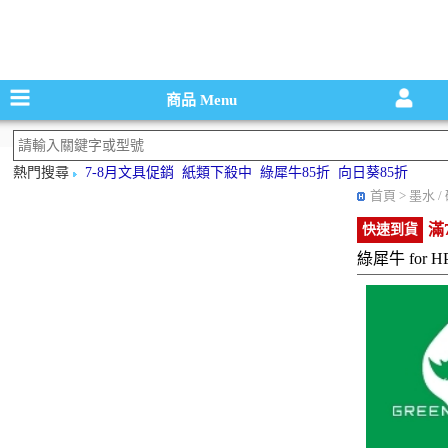
碳粉匣，墨
商品
Menu
熱門搜尋
7-8月文具促銷
紙類下殺中
綠犀牛85折
向日葵85折
首頁
> 墨水 
滿
快速到貨
綠犀牛 for H