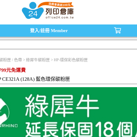
水匣,原廠碳粉匣，副廠碳粉匣，環保碳粉匣,連續供墨印表機-office24列印倉庫線
登入/註冊
Member
/ 碳粉匣 / 色帶 > 綠犀牛碳粉匣 > HP-環保彩色碳粉匣
799元免運費
P CE321A (128A) 藍色環保碳粉匣