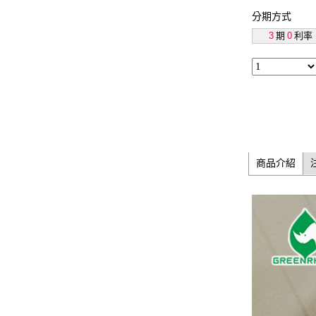
分期方式
3
期
0
利率
商品介紹