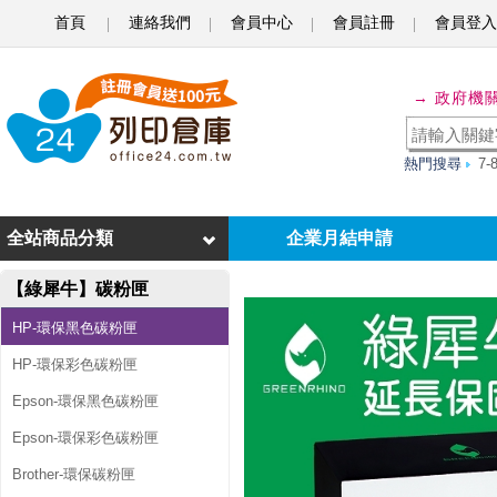
首頁
連絡我們
會員中心
會員註冊
會員登入
綠
→ 政府機
犀
牛
熱門搜尋
7
f
o
全站商品分類
企業月結申請
r
【綠犀牛】碳粉匣
H
P
HP-環保黑色碳粉匣
C
HP-環保彩色碳粉匣
E
Epson-環保黑色碳粉匣
3
Epson-環保彩色碳粉匣
1
Brother-環保碳粉匣