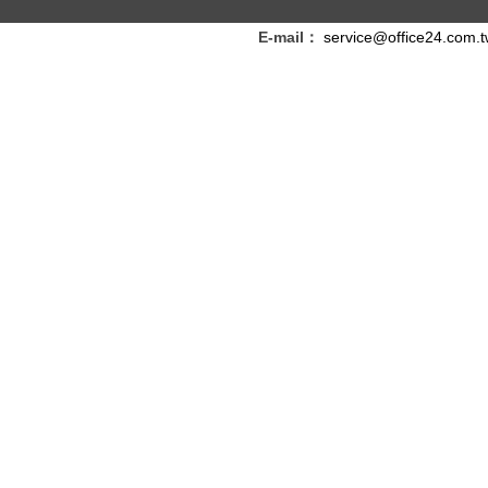
E-mail：
service@office24.com.