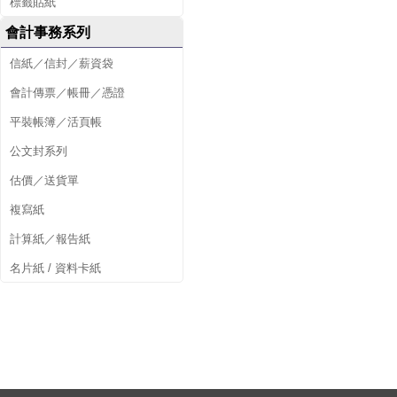
標籤貼紙
會計事務系列
信紙／信封／薪資袋
會計傳票／帳冊／憑證
平裝帳簿／活頁帳
公文封系列
估價／送貨單
複寫紙
計算紙／報告紙
名片紙 / 資料卡紙