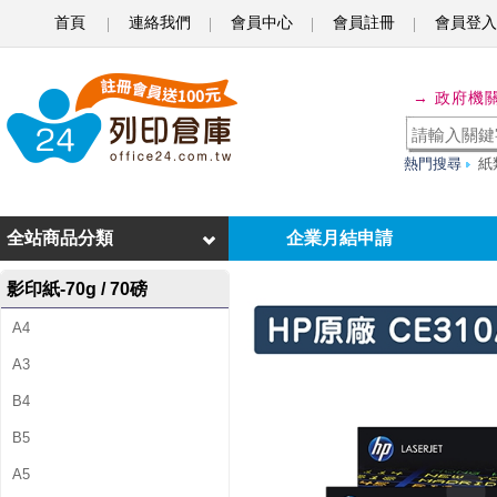
首頁
連絡我們
會員中心
會員註冊
會員登入
H
P
→ 政府機
C
E
熱門搜尋
紙
3
1
全站商品分類
企業月結申請
0
影印紙-70g / 70磅
A
A4
/
A3
C
B4
E
B5
3
A5
1