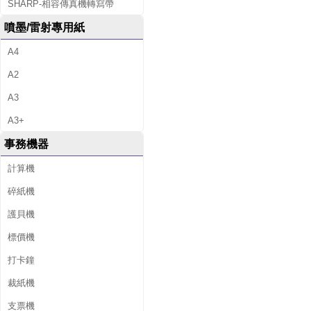
SHARP-相容傳真機轉寫帶
噴墨/雷射專用紙
A4
A2
A3
A3+
事務機器
計算機
碎紙機
護貝機
標價機
打卡鐘
裁紙機
支票機