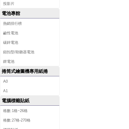
投影片
電池專館
熱銷排行榜
鹼性電池
碳鋅電池
鈕扣型/助聽器電池
鋰電池
捲筒式繪圖機專用紙捲
A0
A1
電腦標籤貼紙
格數:1格~26格
格數:27格-270格