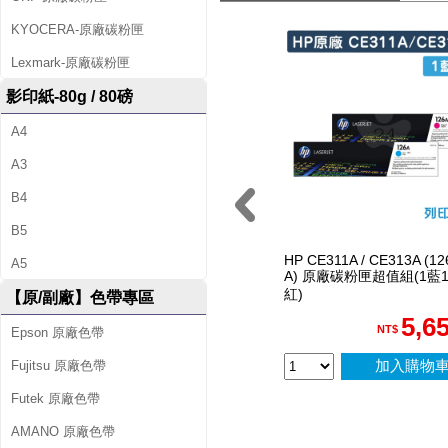
3
KYOCERA-原廠碳粉匣
A
Lexmark-原廠碳粉匣
(
影印紙-80g / 80磅
1
A4
2
A3
6
B4
A
B5
)
HP CE311A / CE313A (12
A5
A) 原廠碳粉匣超值組(1藍
原
紅)
【原/副廠】色帶專區
廠
5,6
NT$
Epson 原廠色帶
碳
加入購物
Fujitsu 原廠色帶
粉
Futek 原廠色帶
匣
AMANO 原廠色帶