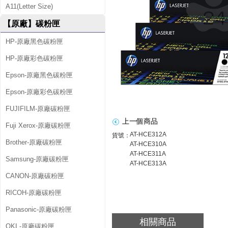
A11(Letter Size)
1
【原廠】碳粉匣
A
HP-原廠黑色碳粉匣
/
HP-原廠彩色碳粉匣
C
E
Epson-原廠黑色碳粉匣
3
Epson-原廠彩色碳粉匣
1
FUJIFILM-原廠碳粉匣
上一個商品
2
Fuji Xerox-原廠碳粉匣
AT-HCE312A
貨號：
A
Brother-原廠碳粉匣
AT-HCE310A
AT-HCE311A
/
Samsung-原廠碳粉匣
AT-HCE313A
C
CANON-原廠碳粉匣
E
RICOH-原廠碳粉匣
3
Panasonic-原廠碳粉匣
相關商品
1
OKI -原廠碳粉匣