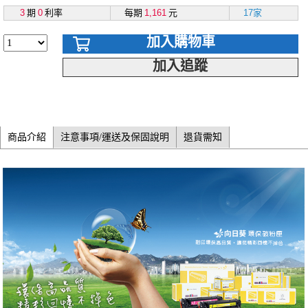
3
期
0
利率
每期
1,161
元
17家
加入購物車
加入追蹤
商品介紹
注意事項/運送及保固說明
退貨需知