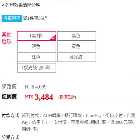
✔列印效果清晰分明
折扣專區
滿1件享85折
其他
1黑3彩
黑色
選項
藍色
黃色
紅色
感光鼓
1感光鼓1黑3彩
網路價
NT$ 4,099
3,484
促銷價
NT$
(售價已折)
付款方式
貨到付款 / ATM轉帳 / 銀行匯款 / Line Pay / 街口支付 / 台灣
Pay / 信用卡 ( 一次付清、不限金額3期0利率、滿3000元享6
期0利率)
分期方式