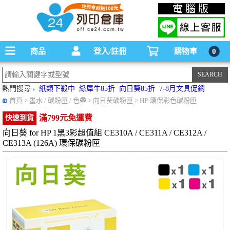
碳粉匣，墨水匣,原廠碳粉匣，副廠碳粉匣，環保碳粉匣,連續供墨印表機-office24列印
電腦版
倉庫線上購物手機版
商品
登入/註冊
購物車
0
熱門搜尋
紙類下殺中
綠犀牛85折
向日葵85折
7-8月文具促銷
首頁
> 墨水 / 碳粉匣 / 色帶 > 向日葵碳粉匣 > HP-環保彩色碳粉匣
滿799元免運費
快速到貨
向日葵 for HP 1黑3彩超值組 CE310A / CE311A / CE312A /
CE313A (126A) 環保碳粉匣