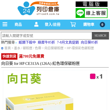
碳粉匣，墨水匣,原廠碳粉匣，副廠碳粉匣，環保碳粉匣,連續供墨印表機-office24列印
電腦版
倉庫線上購物手機版
商品
登入/註冊
購物車
0
熱門搜尋
紙類下殺中
綠犀牛85折
7-8月文具促銷
向日葵85折
首頁
> 墨水 / 碳粉匣 / 色帶 > 向日葵碳粉匣 > HP-環保彩色碳粉匣
滿799元免運費
快速到貨
向日葵 for HP CE313A (126A) 紅色環保碳粉匣