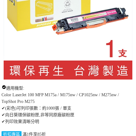
適用機型:
Color LaserJet 100 MFP M175a / M175nw / CP1025nw / M275nw /
TopShot Pro M275
✔(彩色)可列印張數：約1000張 / 單支
✔向日葵環保碳粉匣,非等同原廠碳粉匣
✔列印效果清晰分明
折扣專區
滿1件享85折