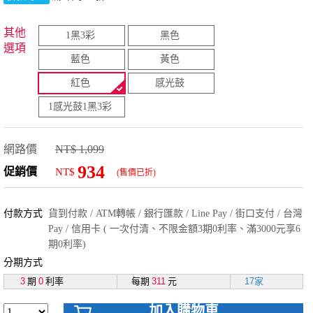
其他
1黑3彩
黑色
選項
藍色
黃色
紅色
感光鼓
1感光鼓1黑3彩
網路價
NT$ 1,099
934
促銷價
NT$
(售價已折)
付款方式
貨到付款 / ATM轉帳 / 銀行匯款 / Line Pay / 街口支付 / 台灣
Pay / 信用卡 ( 一次付清、不限金額3期0利率、滿3000元享6
期0利率)
分期方式
3
期
0
利率
每期
311
元
17家
加入購物車