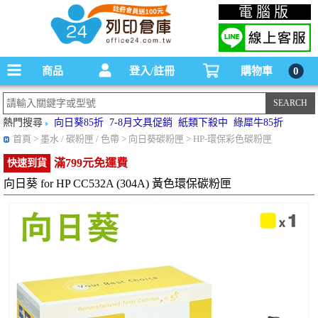
碳粉匣，墨水匣,原廠碳粉匣，副廠碳粉匣，環保碳粉匣,連續供墨印表機-office24列印
電腦版
倉庫線上購物手機版
商品
登入/註冊
購物車
0
熱門搜尋
向日葵85折
7-8月文具促銷
紙類下殺中
綠犀牛85折
首頁
> 墨水 / 碳粉匣 / 色帶 > 向日葵碳粉匣 > HP-環保彩色碳粉匣
滿799元免運費
快速到貨
向日葵 for HP CC532A (304A) 黃色環保碳粉匣