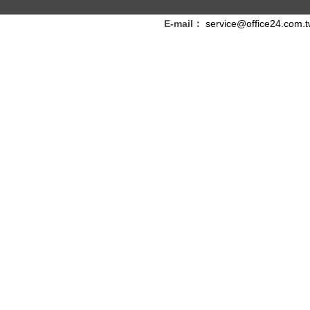
E-mail：
service@office24.com.