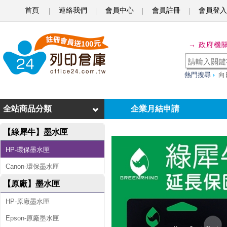
首頁
連絡我們
會員中心
會員註冊
會員登入
綠
→ 政府機
犀
牛
熱門搜尋
向
f
o
全站商品分類
企業月結申請
r
【綠犀牛】墨水匣
H
P
HP-環保墨水匣
N
Canon-環保墨水匣
O
【原廠】墨水匣
.
HP-原廠墨水匣
6
Epson-原廠墨水匣