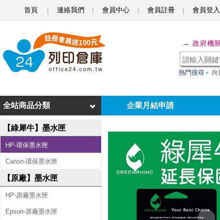
首頁
連絡我們
會員中心
會員註冊
會員登入
綠
→ 政府機
犀
牛
熱門搜尋
向
f
o
全站商品分類
企業月結申請
r
【綠犀牛】墨水匣
H
P
HP-環保墨水匣
N
Canon-環保墨水匣
O
【原廠】墨水匣
.
HP-原廠墨水匣
9
Epson-原廠墨水匣