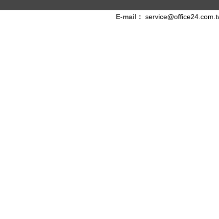
E-mail：
service@office24.com.