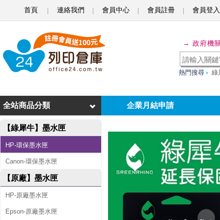
首頁
連絡我們
會員中心
會員註冊
會員登入
綠
→ 政府機
犀
牛
熱門搜尋
綠
f
o
全站商品分類
企業月結申請
r
【綠犀牛】墨水匣
H
P
HP-環保墨水匣
N
Canon-環保墨水匣
O
【原廠】墨水匣
.
HP-原廠墨水匣
0
Epson-原廠墨水匣