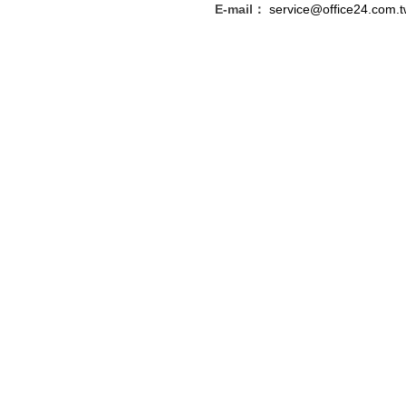
E-mail：
service@office24.com.