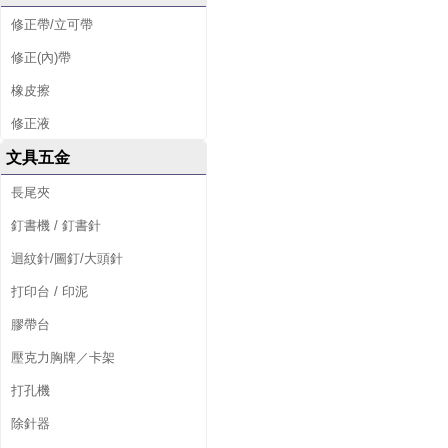
修正帶/立可帶
修正(內)帶
橡皮擦
修正液
文具五金
長尾夾
釘書機 / 釘書針
迴紋針/圖釘/大頭針
打印台 / 印泥
膠帶台
壓克力胸牌／卡架
打孔機
除針器