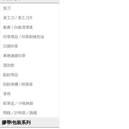
剪刀
美工刀 / 美工刀片
板擦 / 白板清潔液
印章用品 / 印章刷補充油
日期印章
事務連續印章
識別套
點鈔用品
削鉛筆機 / 削筆器
筆筒
鉛筆盒／小收納袋
鬧鐘／計時器／跳繩
膠帶/包裝系列