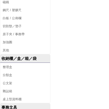
磁鐵
鋼尺 / 塑膠尺
白板 / 公佈欄
切割墊／墊子
原子夾 / 事務帶
加強圈
其他
收納櫃／盒／箱／袋
整理盒
分類盒
公文架
雜誌箱
桌上型資料櫃
事務文具