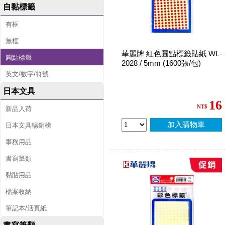
自黏標籤
有框
無框
華麗牌 紅色圓點標籤貼紙 WL-
圓點標籤
2028 / 5mm (1600張/包)
英文/數字/符號
日本文具
16
NT$
新品入荷
加入購物車
日本文具暢銷榜
事務用品
書寫筆類
黏貼用品
檔案收納
筆記本/活頁紙