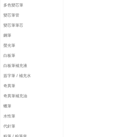
多色變芯筆
變芯筆管
變芯筆筆芯
鋼筆
螢光筆
白板筆
白板筆補充液
簽字筆 / 補充水
奇異筆
奇異筆補充油
蠟筆
水性筆
代針筆
粉筆 / 粉筆夾