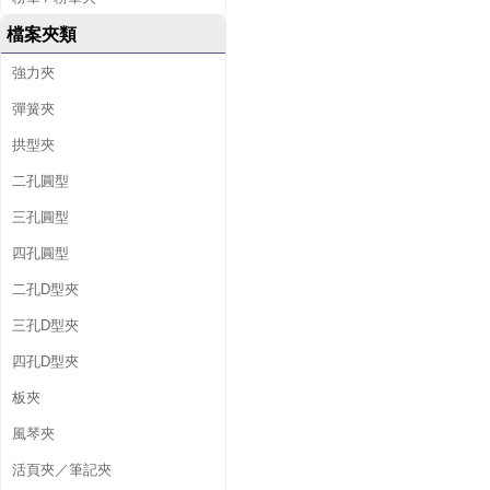
檔案夾類
強力夾
彈簧夾
拱型夾
二孔圓型
三孔圓型
四孔圓型
二孔D型夾
三孔D型夾
四孔D型夾
板夾
風琴夾
活頁夾／筆記夾