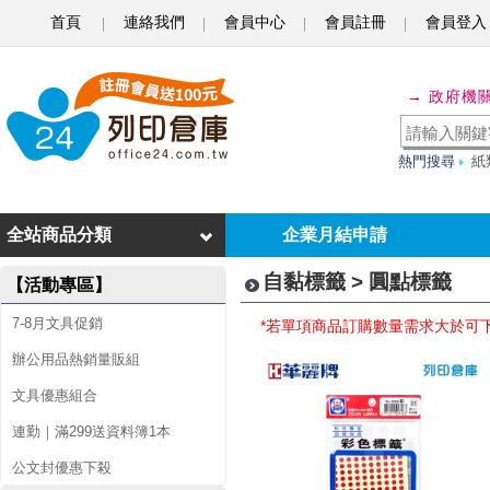
首頁
連絡我們
會員中心
會員註冊
會員登入
圓
→ 政府機
點
標
熱門搜尋
紙
籤
全站商品分類
企業月結申請
自黏標籤 > 圓點標籤
【活動專區】
7-8月文具促銷
*若單項商品訂購數量需求大於可
辦公用品熱銷量販組
文具優惠組合
連勤｜滿299送資料簿1本
公文封優惠下殺