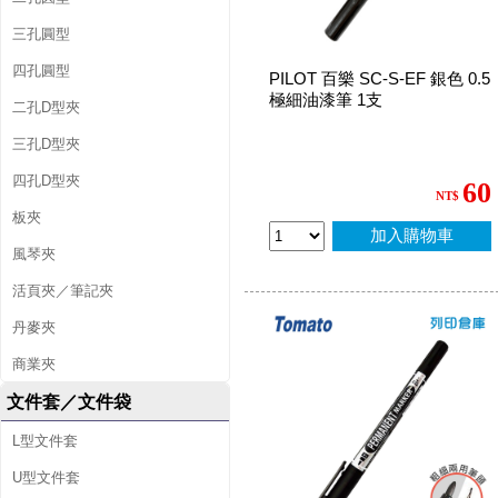
三孔圓型
四孔圓型
PILOT 百樂 SC-S-EF 銀色 0.5
極細油漆筆 1支
二孔D型夾
三孔D型夾
四孔D型夾
60
NT$
板夾
加入購物車
風琴夾
活頁夾／筆記夾
丹麥夾
商業夾
文件套／文件袋
L型文件套
U型文件套