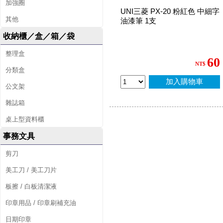
加強圈
UNI三菱 PX-20 粉紅色 中細字
其他
油漆筆 1支
收納櫃／盒／箱／袋
整理盒
60
NT$
分類盒
加入購物車
公文架
雜誌箱
桌上型資料櫃
事務文具
剪刀
美工刀 / 美工刀片
板擦 / 白板清潔液
印章用品 / 印章刷補充油
日期印章