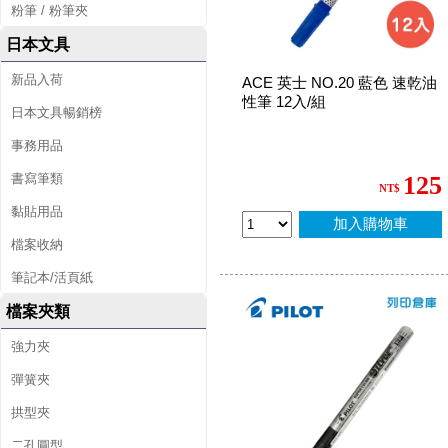
粉筆 / 粉筆夾
日本文具
新品入荷
ACE 英士 NO.20 藍色 速乾油
性筆 12入/組
日本文具暢銷榜
事務用品
書寫筆類
125
NT$
黏貼用品
加入購物車
檔案收納
筆記本/活頁紙
檔案夾類
強力夾
彈簧夾
拱型夾
二孔圓型