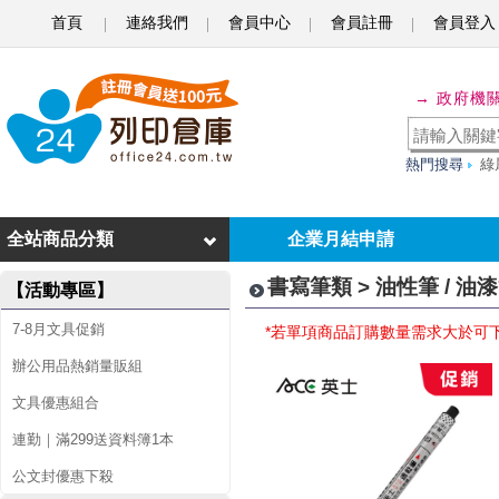
首頁
連絡我們
會員中心
會員註冊
會員登入
油
→ 政府機
性
筆
熱門搜尋
綠
/
油
全站商品分類
企業月結申請
漆
書寫筆類 > 油性筆 / 油
【活動專區】
筆
7-8月文具促銷
*若單項商品訂購數量需求大於可
辦公用品熱銷量販組
文具優惠組合
連勤｜滿299送資料簿1本
公文封優惠下殺