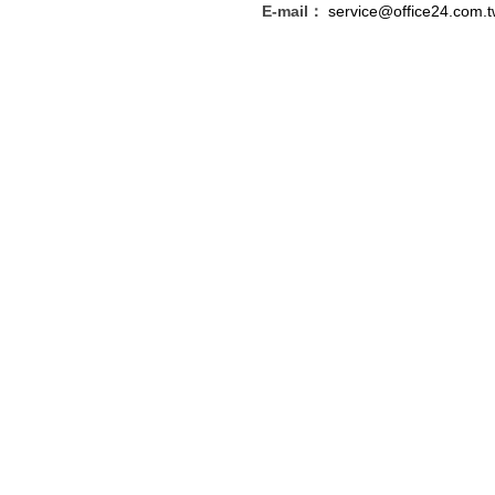
E-mail：
service@office24.com.