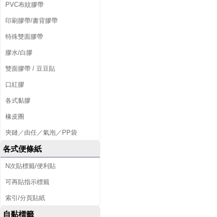
PVC布紋膠帶
印刷膠帶/書背膠帶
特殊雙面膠帶
膠水/白膠
雙面膠帶 / 豆豆貼
口紅膠
各式黏膠
橡皮圈
夾鏈／由任／氣泡／PP袋
各式便條紙
N次貼標籤/便利貼
可再貼指示標籤
索引/分頁貼紙
自黏標籤