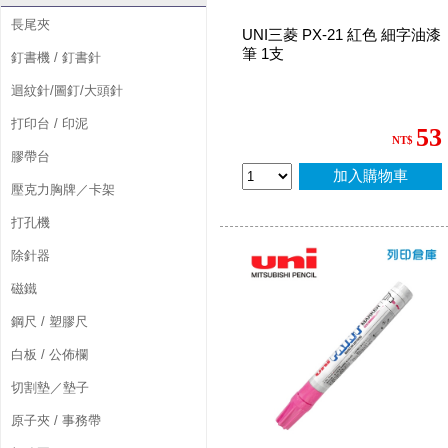
長尾夾
UNI三菱 PX-21 紅色 細字油漆
筆 1支
釘書機 / 釘書針
迴紋針/圖釘/大頭針
打印台 / 印泥
53
NT$
膠帶台
加入購物車
壓克力胸牌／卡架
打孔機
除針器
磁鐵
鋼尺 / 塑膠尺
白板 / 公佈欄
切割墊／墊子
原子夾 / 事務帶