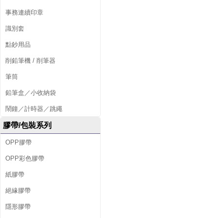
事務連續印章
識別套
點鈔用品
削鉛筆機 / 削筆器
筆筒
鉛筆盒／小收納袋
鬧鐘／計時器／跳繩
膠帶/包裝系列
OPP膠帶
OPP彩色膠帶
紙膠帶
絕緣膠帶
隱形膠帶