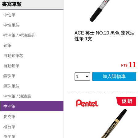
書寫筆類
中性筆
中性筆芯
ACE 英士 NO.20 黑色 速乾油
輕油筆 / 輕油筆芯
性筆 1支
鉛筆
自動鉛筆芯
11
自動鉛筆
NT$
鋼珠筆
加入購物車
鋼珠筆芯
油性筆 / 油漆筆
中油筆
麥克筆
櫃台筆
原子筆