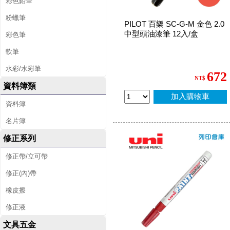
彩色鉛筆
粉蠟筆
PILOT 百樂 SC-G-M 金色 2.0
中型頭油漆筆 12入/盒
彩色筆
軟筆
水彩/水彩筆
672
NT$
資料簿類
加入購物車
資料簿
名片簿
修正系列
修正帶/立可帶
修正(內)帶
橡皮擦
修正液
文具五金