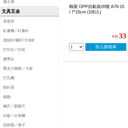
修正液
鶴屋 OPP自黏袋20號 A70-15
文具五金
/ 7*15cm (100入)
長尾夾
釘書機 / 釘書針
33
NT$
迴紋針/圖釘/大頭針
加入購物車
打印台 / 印泥
膠帶台
壓克力胸牌／卡架
打孔機
除針器
磁鐵
鋼尺 / 塑膠尺
白板 / 公佈欄
切割墊／墊子