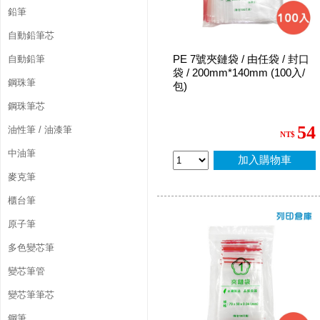
鉛筆
自動鉛筆芯
PE 7號夾鏈袋 / 由任袋 / 封口
自動鉛筆
袋 / 200mm*140mm (100入/
鋼珠筆
包)
鋼珠筆芯
54
油性筆 / 油漆筆
NT$
中油筆
加入購物車
麥克筆
櫃台筆
原子筆
多色變芯筆
變芯筆管
變芯筆筆芯
鋼筆