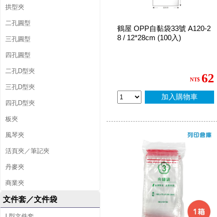
拱型夾
二孔圓型
鶴屋 OPP自黏袋33號 A120-2
8 / 12*28cm (100入)
三孔圓型
四孔圓型
二孔D型夾
62
NT$
三孔D型夾
加入購物車
四孔D型夾
板夾
風琴夾
活頁夾／筆記夾
丹麥夾
商業夾
文件套／文件袋
L型文件套