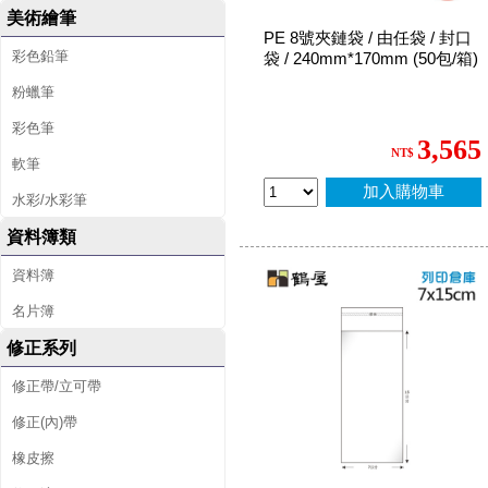
美術繪筆
PE 8號夾鏈袋 / 由任袋 / 封口
彩色鉛筆
袋 / 240mm*170mm (50包/箱)
粉蠟筆
彩色筆
3,565
NT$
軟筆
加入購物車
水彩/水彩筆
資料簿類
資料簿
名片簿
修正系列
修正帶/立可帶
修正(內)帶
橡皮擦