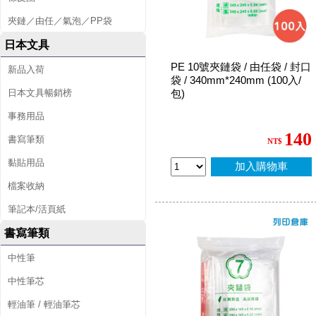
夾鏈／由任／氣泡／PP袋
日本文具
PE 10號夾鏈袋 / 由任袋 / 封口
新品入荷
袋 / 340mm*240mm (100入/
日本文具暢銷榜
包)
事務用品
140
書寫筆類
NT$
黏貼用品
加入購物車
檔案收納
筆記本/活頁紙
書寫筆類
中性筆
中性筆芯
輕油筆 / 輕油筆芯