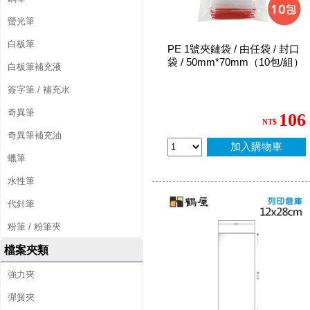
螢光筆
白板筆
PE 1號夾鏈袋 / 由任袋 / 封口
袋 / 50mm*70mm（10包/組）
白板筆補充液
簽字筆 / 補充水
奇異筆
106
NT$
奇異筆補充油
加入購物車
蠟筆
水性筆
代針筆
粉筆 / 粉筆夾
檔案夾類
強力夾
彈簧夾