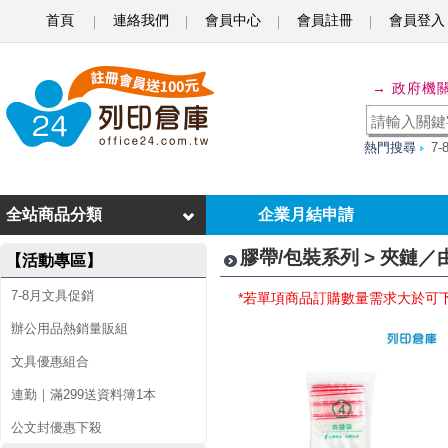
首頁
連絡我們
會員中心
會員註冊
會員登入
夾
→ 政府機
鏈
／
熱門搜尋
7
由
任
全站商品分類
企業月結申請
／
膠帶/包裝系列 > 夾鏈
【活動專區】
氣
7-8月文具促銷
*若單項商品訂購數量需求大於可
泡
辦公用品熱銷量販組
／
文具優惠組合
P
連勤｜滿299送資料簿1本
P
公文封優惠下殺