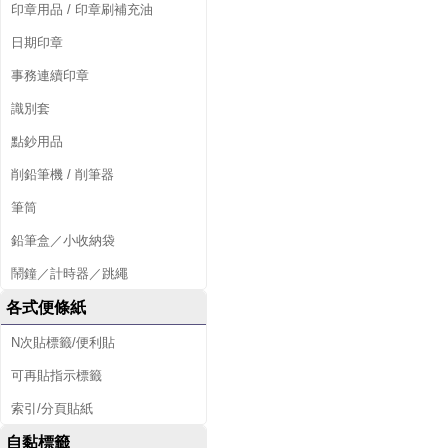
印章用品 / 印章刷補充油
日期印章
事務連續印章
識別套
點鈔用品
削鉛筆機 / 削筆器
筆筒
鉛筆盒／小收納袋
鬧鐘／計時器／跳繩
各式便條紙
N次貼標籤/便利貼
可再貼指示標籤
索引/分頁貼紙
自黏標籤