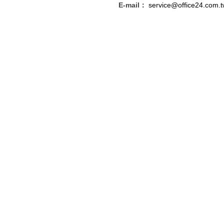
E-mail：
service@office24.com.