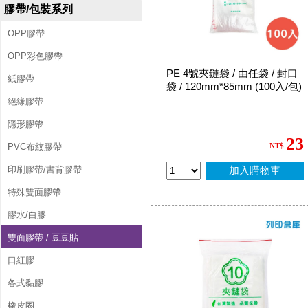
袋
膠帶/包裝系列
OPP膠帶
OPP彩色膠帶
PE 4號夾鏈袋 / 由任袋 / 封口
紙膠帶
袋 / 120mm*85mm (100入/包)
絕緣膠帶
隱形膠帶
23
PVC布紋膠帶
NT$
印刷膠帶/書背膠帶
加入購物車
特殊雙面膠帶
膠水/白膠
雙面膠帶 / 豆豆貼
口紅膠
各式黏膠
橡皮圈