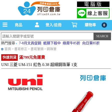
碳粉匣，墨水匣,原廠碳粉匣，副廠碳粉匣，環保碳粉匣,連續供墨印表機-office24列印
電腦版
倉庫線上購物手機版
商品
登入/註冊
購物車
0
熱門搜尋
7-8月文具促銷
紙類下殺中
綠犀牛85折
向日葵85折
首頁
> 書寫修正 > 書寫筆類 > 鋼珠筆
滿799元免運費
快速到貨
UNI 三菱 UM-151 紅色 0.38 超細鋼珠筆 1支