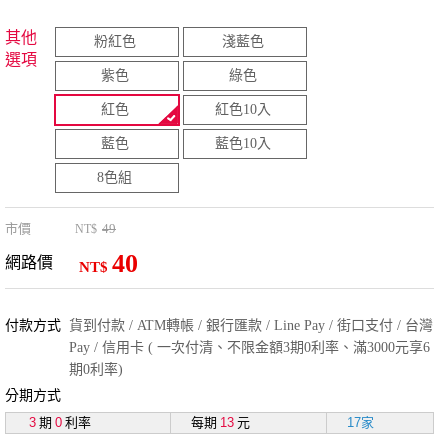
其他
粉紅色
淺藍色
選項
紫色
綠色
紅色
紅色10入
藍色
藍色10入
8色組
市價
49
NT$
40
網路價
NT$
付款方式
貨到付款 / ATM轉帳 / 銀行匯款 / Line Pay / 街口支付 / 台灣
Pay / 信用卡 ( 一次付清、不限金額3期0利率、滿3000元享6
期0利率)
分期方式
3
期
0
利率
每期
13
元
17家