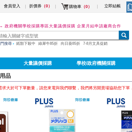
會員登入
折價券
立即結帳
（0）
購物車
（0）
→ 政府機關學校採購專區
大量議價採購 企業月結申請
廠商合作
熱門搜尋
紙類下殺中
綠犀牛85折
向日葵85折
7-8月文具促銷
大量議價採購
學校/政府機關採購
鈔用品
需求大於可下單數量，請您來電與我們聯繫，我們將另開賣場協助您下單