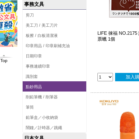
事務文具
剪刀
美工刀 / 美工刀片
LIFE 徠福 NO.217
板擦 / 白板清潔液
票蠟 1個
印章用品 / 印章刷補充油
日期印章
Top
事務連續印章
識別套
加入
點鈔用品
削鉛筆機 / 削筆器
筆筒
鉛筆盒／小收納袋
鬧鐘／計時器／跳繩
日本文具