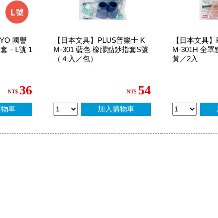
YO 國譽
【日本文具】PLUS普樂士 K
【日本文具】P
－L號 1
M-301 藍色 橡膠點鈔指套S號
M-301H 全
（４入／包）
黃／2入
36
54
NT$
NT$
購物車
加入購物車