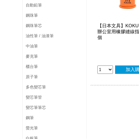
自動鉛筆
鋼珠筆
【日本文具】KOKU
鋼珠筆芯
辦公室用橡膠縫線指套
油性筆 / 油漆筆
個
中油筆
麥克筆
櫃台筆
加入
原子筆
多色變芯筆
變芯筆管
變芯筆筆芯
鋼筆
螢光筆
白板筆