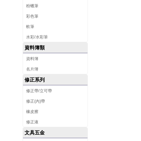
粉蠟筆
彩色筆
軟筆
水彩/水彩筆
資料簿類
資料簿
名片簿
修正系列
修正帶/立可帶
修正(內)帶
橡皮擦
修正液
文具五金