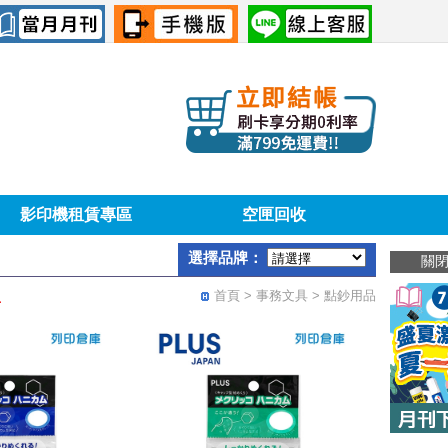
影印機租賃專區
空匣回收
選擇品牌：
關
首頁
> 事務文具 > 點鈔用品
．