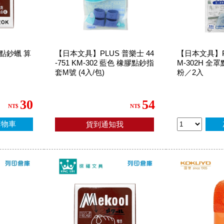
5 點鈔蠟 算
【日本文具】PLUS 普樂士 44
【日本文具】P
-751 KM-302 藍色 橡膠點鈔指
M-302H 全
套M號 (4入/包)
粉／2入
30
54
NT$
NT$
購物車
貨到通知我