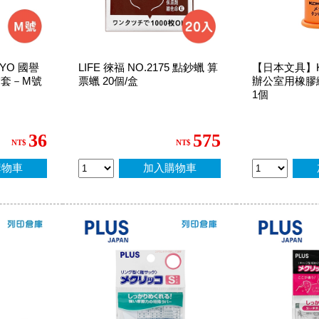
YO 國譽
LIFE 徠福 NO.2175 點鈔蠟 算
【日本文具】K
套－M號
票蠟 20個/盒
辦公室用橡膠
1個
36
575
NT$
NT$
購物車
加入購物車