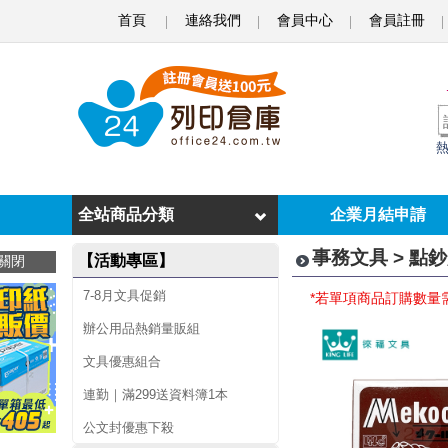
首頁
連絡我們
會員中心
會員註冊
點
鈔
用
品
全站商品分類
企業月結申請
事務文具 > 點
【活動專區】
關閉
7-8月文具促銷
*若單項商品訂購數量
辦公用品熱銷量販組
文具優惠組合
連勤｜滿299送資料簿1本
公文封優惠下殺