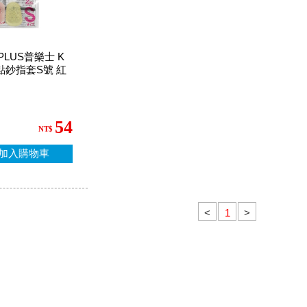
LUS普樂士 K
罩點鈔指套S號 紅
54
NT$
加入購物車
<
>
1