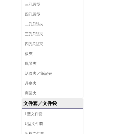
三孔圓型
四孔圓型
二孔D型夾
三孔D型夾
四孔D型夾
板夾
風琴夾
活頁夾／筆記夾
丹麥夾
商業夾
文件套／文件袋
L型文件套
U型文件套
附桿文件套