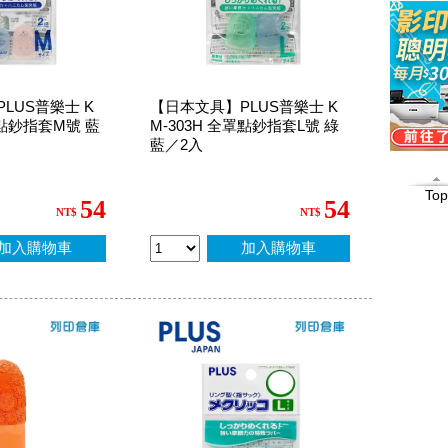
LUS普樂士 K
【日本文具】PLUS普樂士 K
罩點鈔指套M號 藍
M-303H 全罩點鈔指套L號 綠
藍／2入
Top
54
54
NT$
NT$
加入購物車
加入購物車