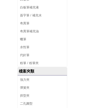
白板筆補充液
簽字筆 / 補充水
奇異筆
奇異筆補充油
蠟筆
水性筆
代針筆
粉筆 / 粉筆夾
檔案夾類
強力夾
彈簧夾
拱型夾
二孔圓型