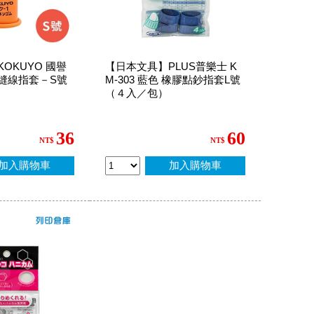
OKUYO 國譽
【日本文具】PLUS普樂士 K
縫線指套－S號
M-303 藍色 橡膠點鈔指套L號
（４入／包）
36
60
NT$
NT$
加入購物車
加入購物車