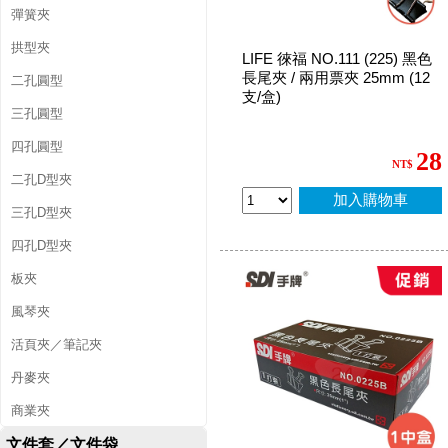
彈簧夾
拱型夾
LIFE 徠福 NO.111 (225) 黑色
長尾夾 / 兩用票夾 25mm (12
二孔圓型
支/盒)
三孔圓型
四孔圓型
28
NT$
二孔D型夾
加入購物車
三孔D型夾
四孔D型夾
板夾
風琴夾
活頁夾／筆記夾
丹麥夾
商業夾
文件套／文件袋