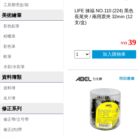
工具整理盒/箱
LIFE 徠福 NO.110 (224) 黑色
美術繪筆
長尾夾 / 兩用票夾 32mm (12
支/盒)
彩色鉛筆
粉蠟筆
39
NT$
彩色筆
加入購物車
軟筆
水彩/水彩筆
資料簿類
資料簿
名片簿
修正系列
修正帶/立可帶
修正(內)帶