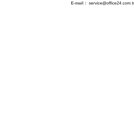
E-mail：
service@office24.com.