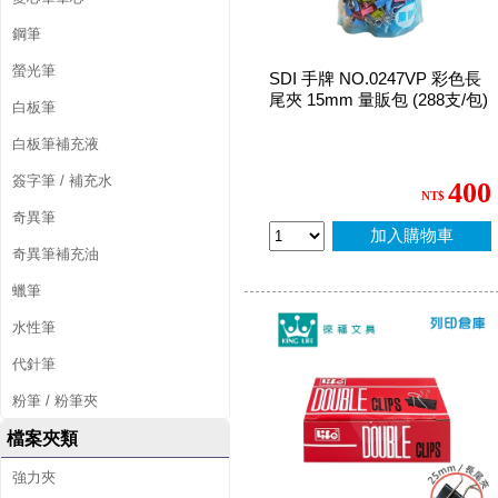
鋼筆
螢光筆
SDI 手牌 NO.0247VP 彩色長
尾夾 15mm 量販包 (288支/包)
白板筆
白板筆補充液
簽字筆 / 補充水
400
NT$
奇異筆
加入購物車
奇異筆補充油
蠟筆
水性筆
代針筆
粉筆 / 粉筆夾
檔案夾類
強力夾