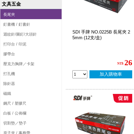
文具五金
長尾夾
釘書機 / 釘書針
SDI 手牌 NO.0225B 長尾夾 2
迴紋針/圖釘/大頭針
5mm (12支/盒)
打印台 / 印泥
膠帶台
26
壓克力胸牌／卡架
NT$
打孔機
加入購物車
除針器
磁鐵
鋼尺 / 塑膠尺
白板 / 公佈欄
切割墊／墊子
原子夾 / 事務帶