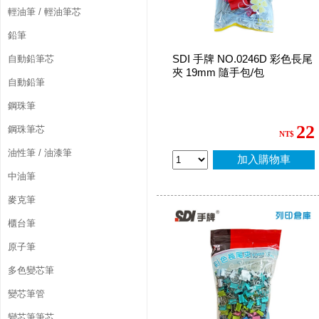
輕油筆 / 輕油筆芯
鉛筆
SDI 手牌 NO.0246D 彩色長尾
自動鉛筆芯
夾 19mm 隨手包/包
自動鉛筆
鋼珠筆
22
鋼珠筆芯
NT$
油性筆 / 油漆筆
加入購物車
中油筆
麥克筆
櫃台筆
原子筆
多色變芯筆
變芯筆管
變芯筆筆芯