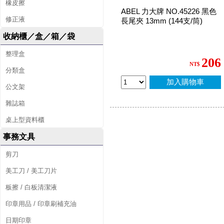
橡皮擦
ABEL 力大牌 NO.45226 黑色
修正液
長尾夾 13mm (144支/筒)
收納櫃／盒／箱／袋
整理盒
206
NT$
分類盒
加入購物車
公文架
雜誌箱
桌上型資料櫃
事務文具
剪刀
美工刀 / 美工刀片
板擦 / 白板清潔液
印章用品 / 印章刷補充油
日期印章