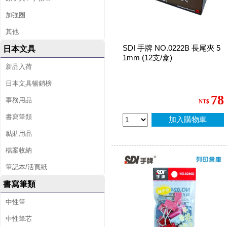
加強圈
其他
SDI 手牌 NO.0222B 長尾夾 5
日本文具
1mm (12支/盒)
新品入荷
日本文具暢銷榜
78
事務用品
NT$
書寫筆類
加入購物車
黏貼用品
檔案收納
筆記本/活頁紙
書寫筆類
中性筆
中性筆芯