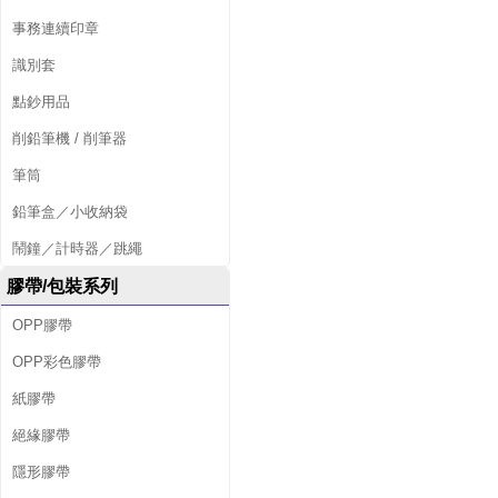
事務連續印章
識別套
點鈔用品
削鉛筆機 / 削筆器
筆筒
鉛筆盒／小收納袋
鬧鐘／計時器／跳繩
膠帶/包裝系列
OPP膠帶
OPP彩色膠帶
紙膠帶
絕緣膠帶
隱形膠帶