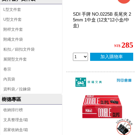
L型文件套
SDI 手牌 NO.0225B 長尾夾 2
U型文件套
5mm 1中盒 (12支*12小盒/中
盒)
附桿文件套
附繩文件袋
285
NT$
粘扣／鈕扣文件袋
加入購物車
展開型文件套
卷宗
內頁袋
資料袋／拉鍊袋
樹德專區
收納排行榜
文具整理盒/箱
居家收納盒/箱