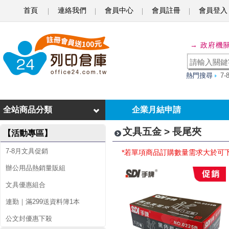
首頁
連絡我們
會員中心
會員註冊
會員登入
長
→ 政府機
尾
夾
熱門搜尋
7
全站商品分類
企業月結申請
文具五金 > 長尾夾
【活動專區】
7-8月文具促銷
*若單項商品訂購數量需求大於可
辦公用品熱銷量販組
文具優惠組合
連勤｜滿299送資料簿1本
公文封優惠下殺