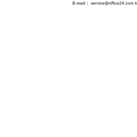
E-mail：
service@office24.com.