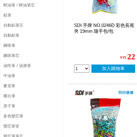
輕油筆 / 輕油筆芯
鉛筆
SDI 手牌 NO.0246D 彩色長尾
自動鉛筆芯
夾 19mm 隨手包/包
自動鉛筆
鋼珠筆
22
鋼珠筆芯
NT$
油性筆 / 油漆筆
加入購物車
中油筆
麥克筆
櫃台筆
原子筆
多色變芯筆
變芯筆管
變芯筆筆芯