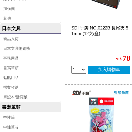
加強圈
其他
SDI 手牌 NO.0222B 長尾夾 5
日本文具
1mm (12支/盒)
新品入荷
日本文具暢銷榜
78
事務用品
NT$
書寫筆類
加入購物車
黏貼用品
檔案收納
筆記本/活頁紙
書寫筆類
中性筆
中性筆芯