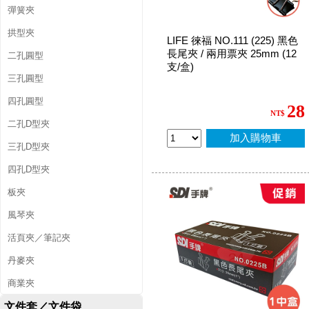
彈簧夾
拱型夾
LIFE 徠福 NO.111 (225) 黑色
長尾夾 / 兩用票夾 25mm (12
二孔圓型
支/盒)
三孔圓型
四孔圓型
28
NT$
二孔D型夾
加入購物車
三孔D型夾
四孔D型夾
板夾
風琴夾
活頁夾／筆記夾
丹麥夾
商業夾
文件套／文件袋