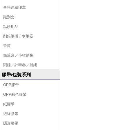
事務連續印章
識別套
點鈔用品
削鉛筆機 / 削筆器
筆筒
鉛筆盒／小收納袋
鬧鐘／計時器／跳繩
膠帶/包裝系列
OPP膠帶
OPP彩色膠帶
紙膠帶
絕緣膠帶
隱形膠帶