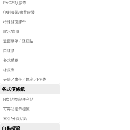
PVC布紋膠帶
印刷膠帶/書背膠帶
特殊雙面膠帶
膠水/白膠
雙面膠帶 / 豆豆貼
口紅膠
各式黏膠
橡皮圈
夾鏈／由任／氣泡／PP袋
各式便條紙
N次貼標籤/便利貼
可再貼指示標籤
索引/分頁貼紙
自黏標籤