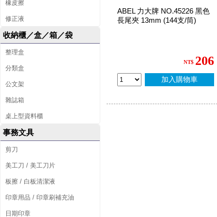
橡皮擦
ABEL 力大牌 NO.45226 黑色
修正液
長尾夾 13mm (144支/筒)
收納櫃／盒／箱／袋
整理盒
206
NT$
分類盒
加入購物車
公文架
雜誌箱
桌上型資料櫃
事務文具
剪刀
美工刀 / 美工刀片
板擦 / 白板清潔液
印章用品 / 印章刷補充油
日期印章