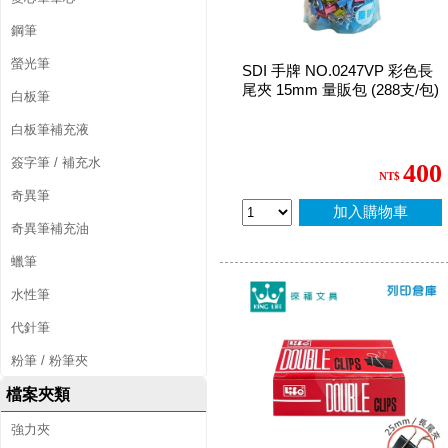
鋼筆
螢光筆
SDI 手牌 NO.0247VP 彩色長
尾夾 15mm 量販包 (288支/包)
白板筆
白板筆補充液
簽字筆 / 補充水
400
NT$
奇異筆
加入購物車
奇異筆補充油
蠟筆
水性筆
代針筆
粉筆 / 粉筆夾
檔案夾類
強力夾