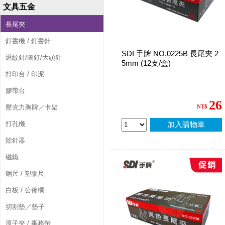
文具五金
長尾夾
釘書機 / 釘書針
SDI 手牌 NO.0225B 長尾夾 2
迴紋針/圖釘/大頭針
5mm (12支/盒)
打印台 / 印泥
膠帶台
26
壓克力胸牌／卡架
NT$
打孔機
加入購物車
除針器
磁鐵
鋼尺 / 塑膠尺
白板 / 公佈欄
切割墊／墊子
原子夾 / 事務帶