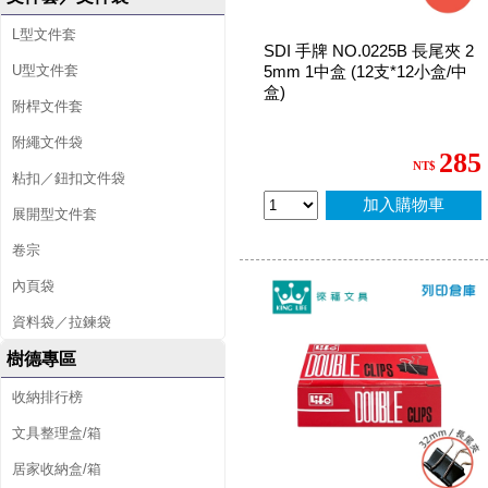
L型文件套
SDI 手牌 NO.0225B 長尾夾 2
U型文件套
5mm 1中盒 (12支*12小盒/中
盒)
附桿文件套
附繩文件袋
285
NT$
粘扣／鈕扣文件袋
加入購物車
展開型文件套
卷宗
內頁袋
資料袋／拉鍊袋
樹德專區
收納排行榜
文具整理盒/箱
居家收納盒/箱