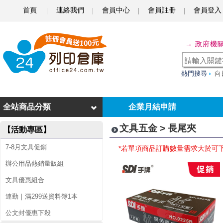
首頁
連絡我們
會員中心
會員註冊
會員登入
長
→ 政府機
尾
夾
熱門搜尋
向
全站商品分類
企業月結申請
文具五金 > 長尾夾
【活動專區】
7-8月文具促銷
*若單項商品訂購數量需求大於可
辦公用品熱銷量販組
文具優惠組合
連勤｜滿299送資料簿1本
公文封優惠下殺