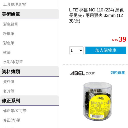
工具整理盒/箱
LIFE 徠福 NO.110 (224) 黑色
美術繪筆
長尾夾 / 兩用票夾 32mm (12
支/盒)
彩色鉛筆
粉蠟筆
39
NT$
彩色筆
加入購物車
軟筆
水彩/水彩筆
資料簿類
資料簿
名片簿
修正系列
修正帶/立可帶
修正(內)帶