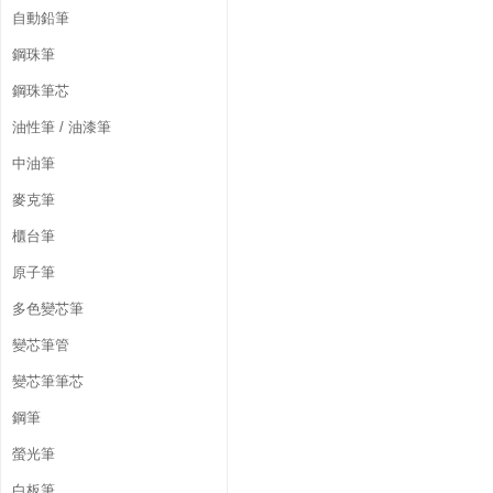
自動鉛筆
鋼珠筆
鋼珠筆芯
油性筆 / 油漆筆
中油筆
麥克筆
櫃台筆
原子筆
多色變芯筆
變芯筆管
變芯筆筆芯
鋼筆
螢光筆
白板筆