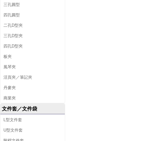
三孔圓型
四孔圓型
二孔D型夾
三孔D型夾
四孔D型夾
板夾
風琴夾
活頁夾／筆記夾
丹麥夾
商業夾
文件套／文件袋
L型文件套
U型文件套
附桿文件套