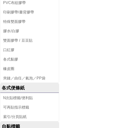
PVC布紋膠帶
印刷膠帶/書背膠帶
特殊雙面膠帶
膠水/白膠
雙面膠帶 / 豆豆貼
口紅膠
各式黏膠
橡皮圈
夾鏈／由任／氣泡／PP袋
各式便條紙
N次貼標籤/便利貼
可再貼指示標籤
索引/分頁貼紙
自黏標籤