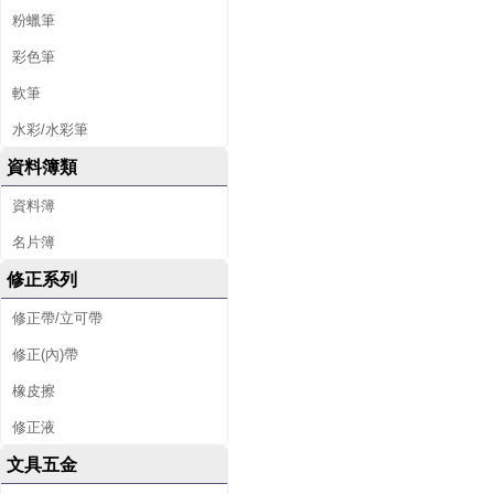
粉蠟筆
彩色筆
軟筆
水彩/水彩筆
資料簿類
資料簿
名片簿
修正系列
修正帶/立可帶
修正(內)帶
橡皮擦
修正液
文具五金