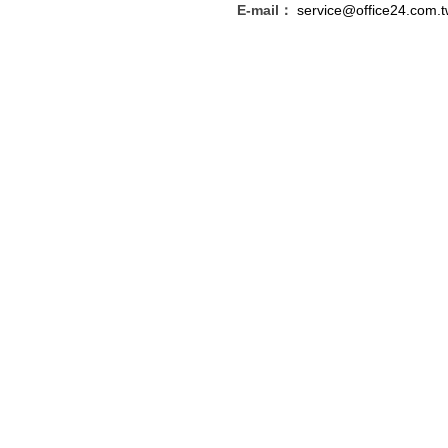
E-mail：
service@office24.com.