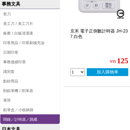
事務文具
剪刀
美工刀 / 美工刀片
京禾 電子正倒數計時器 JH-23
板擦 / 白板清潔液
7 白色
印章用品 / 印章刷補充油
日期印章
125
事務連續印章
NT$
識別套
加入購物車
點鈔用品
削鉛筆機 / 削筆器
筆筒
鉛筆盒／小收納袋
鬧鐘／計時器／跳繩
日本文具