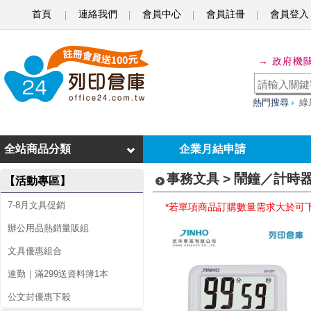
首頁
連絡我們
會員中心
會員註冊
會員登入
鬧
→ 政府機
鐘
／
熱門搜尋
綠
計
時
全站商品分類
企業月結申請
器
事務文具 > 鬧鐘／計時
【活動專區】
／
7-8月文具促銷
*若單項商品訂購數量需求大於可
跳
辦公用品熱銷量販組
繩
文具優惠組合
連勤｜滿299送資料簿1本
公文封優惠下殺