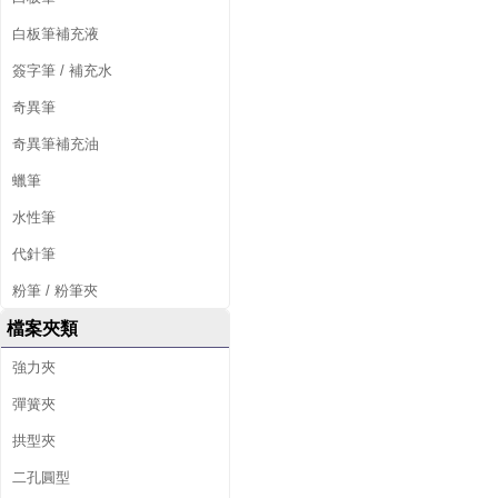
白板筆補充液
簽字筆 / 補充水
奇異筆
奇異筆補充油
蠟筆
水性筆
代針筆
粉筆 / 粉筆夾
檔案夾類
強力夾
彈簧夾
拱型夾
二孔圓型