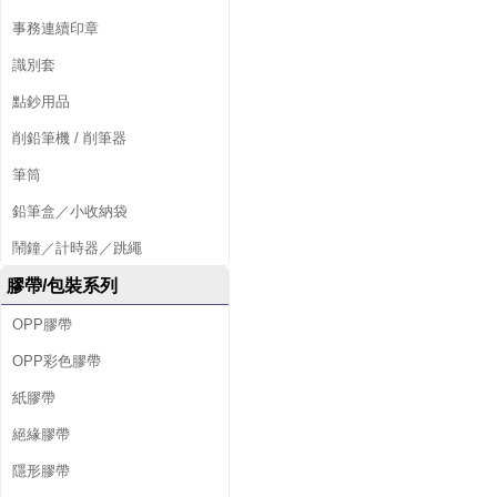
事務連續印章
識別套
點鈔用品
削鉛筆機 / 削筆器
筆筒
鉛筆盒／小收納袋
鬧鐘／計時器／跳繩
膠帶/包裝系列
OPP膠帶
OPP彩色膠帶
紙膠帶
絕緣膠帶
隱形膠帶