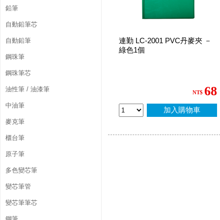
鉛筆
自動鉛筆芯
連勤 LC-2001 PVC丹麥夾 －
自動鉛筆
綠色1個
鋼珠筆
鋼珠筆芯
68
油性筆 / 油漆筆
NT$
中油筆
加入購物車
麥克筆
櫃台筆
原子筆
多色變芯筆
變芯筆管
變芯筆筆芯
鋼筆