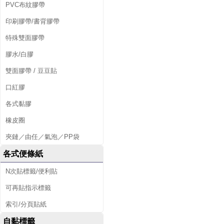
PVC布紋膠帶
印刷膠帶/書背膠帶
特殊雙面膠帶
膠水/白膠
雙面膠帶 / 豆豆貼
口紅膠
各式黏膠
橡皮圈
夾鏈／由任／氣泡／PP袋
各式便條紙
N次貼標籤/便利貼
可再貼指示標籤
索引/分頁貼紙
自黏標籤