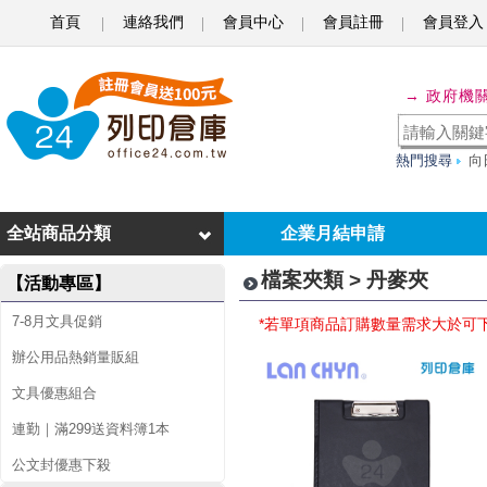
首頁
連絡我們
會員中心
會員註冊
會員登入
丹
→ 政府機
麥
夾
熱門搜尋
向
全站商品分類
企業月結申請
檔案夾類 > 丹麥夾
【活動專區】
7-8月文具促銷
*若單項商品訂購數量需求大於可
辦公用品熱銷量販組
文具優惠組合
連勤｜滿299送資料簿1本
公文封優惠下殺