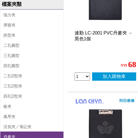
檔案夾類
強力夾
彈簧夾
連勤 LC-2001 PVC丹麥夾 －
拱型夾
黑色1個
二孔圓型
三孔圓型
68
四孔圓型
NT$
二孔D型夾
加入購物車
三孔D型夾
四孔D型夾
板夾
風琴夾
活頁夾／筆記夾
丹麥夾