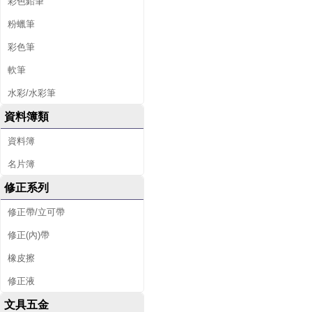
彩色鉛筆
粉蠟筆
彩色筆
軟筆
水彩/水彩筆
資料簿類
資料簿
名片簿
修正系列
修正帶/立可帶
修正(內)帶
橡皮擦
修正液
文具五金