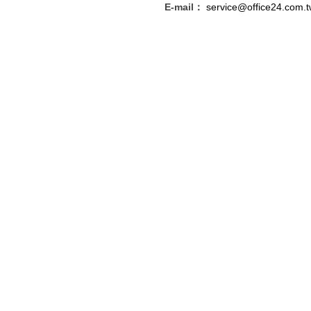
E-mail：
service@office24.com.