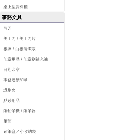
桌上型資料櫃
事務文具
剪刀
美工刀 / 美工刀片
板擦 / 白板清潔液
印章用品 / 印章刷補充油
日期印章
事務連續印章
識別套
點鈔用品
削鉛筆機 / 削筆器
筆筒
鉛筆盒／小收納袋