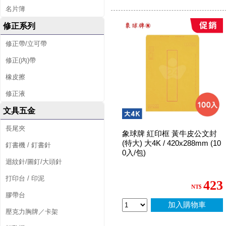
名片簿
修正系列
修正帶/立可帶
修正(內)帶
橡皮擦
修正液
文具五金
長尾夾
象球牌 紅印框 黃牛皮公文封
(特大) 大4K / 420x288mm (10
釘書機 / 釘書針
0入/包)
迴紋針/圖釘/大頭針
打印台 / 印泥
423
NT$
膠帶台
加入購物車
壓克力胸牌／卡架