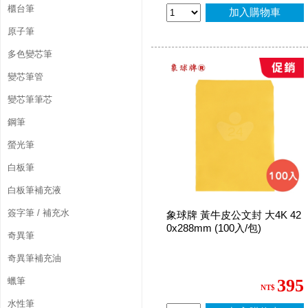
櫃台筆
加入購物車
原子筆
多色變芯筆
變芯筆管
變芯筆筆芯
鋼筆
螢光筆
白板筆
白板筆補充液
簽字筆 / 補充水
象球牌 黃牛皮公文封 大4K 42
0x288mm (100入/包)
奇異筆
奇異筆補充油
蠟筆
395
NT$
水性筆