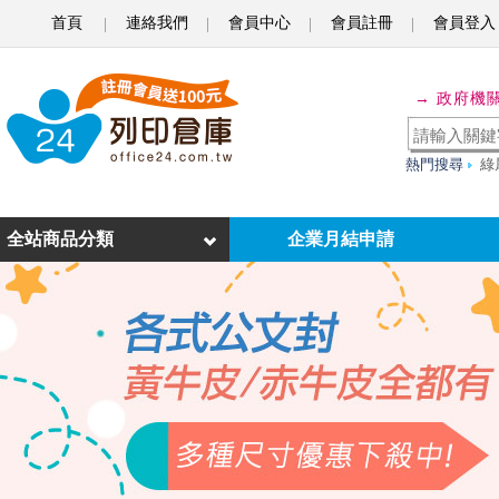
首頁
連絡我們
會員中心
會員註冊
會員登入
公
→ 政府機
文
封
熱門搜尋
綠
優
惠
全站商品分類
企業月結申請
下
殺