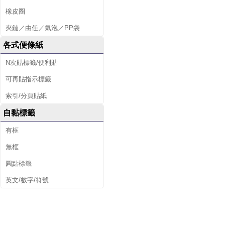
橡皮圈
夾鏈／由任／氣泡／PP袋
各式便條紙
N次貼標籤/便利貼
可再貼指示標籤
索引/分頁貼紙
自黏標籤
有框
無框
圓點標籤
英文/數字/符號