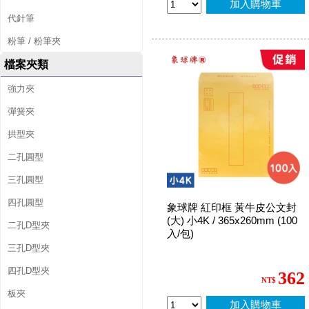
加入購物車
代針筆
粉筆 / 粉筆夾
檔案夾類
強力夾
彈簧夾
拱型夾
二孔圓型
三孔圓型
四孔圓型
象球牌 紅印框 黃牛皮公文封
(大) 小4K / 365x260mm (100
二孔D型夾
入/包)
三孔D型夾
四孔D型夾
362
NT$
板夾
加入購物車