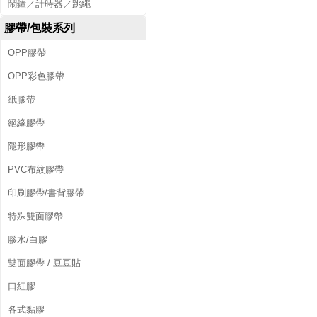
鬧鐘／計時器／跳繩
膠帶/包裝系列
OPP膠帶
OPP彩色膠帶
紙膠帶
絕緣膠帶
隱形膠帶
PVC布紋膠帶
印刷膠帶/書背膠帶
特殊雙面膠帶
膠水/白膠
雙面膠帶 / 豆豆貼
口紅膠
各式黏膠