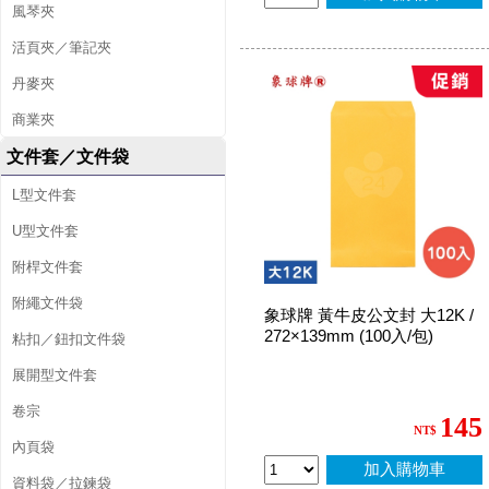
風琴夾
活頁夾／筆記夾
丹麥夾
商業夾
文件套／文件袋
L型文件套
U型文件套
附桿文件套
附繩文件袋
象球牌 黃牛皮公文封 大12K /
272×139mm (100入/包)
粘扣／鈕扣文件袋
展開型文件套
卷宗
145
NT$
內頁袋
加入購物車
資料袋／拉鍊袋