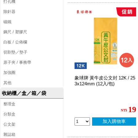
打孔機
除針器
磁鐵
鋼尺 / 塑膠尺
白板 / 公佈欄
切割墊／墊子
原子夾 / 事務帶
加強圈
象球牌 黃牛皮公文封 12K / 25
其他
3x124mm (12入/包)
收納櫃／盒／箱／袋
整理盒
19
NT$
分類盒
加入購物車
公文架
雜誌箱