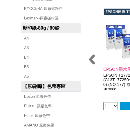
1
KYOCERA-原廠碳粉匣
7
Lexmark-原廠碳粉匣
7
影印紙-80g / 80磅
)
A4
原
A3
廠
B4
紅
B5
EPSON墨水匣
EPSON T1772
A5
色
(C13T177250
0) (NO.17
【原/副廠】色帶專區
墨
組(6彩)
Epson 原廠色帶
水
Fujitsu 原廠色帶
匣
Futek 原廠色帶
AMANO 原廠色帶