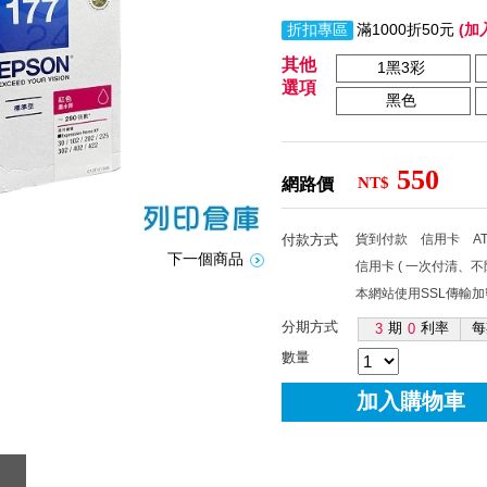
折扣專區
滿1000折50元
(加
其他
1黑3彩
選項
黑色
550
NT$
網路價
付款方式
貨到付款
信用卡
A
下一個商品
信用卡 ( 一次付清、
本網站使用SSL傳輸
分期方式
期
利率
每
3
0
數量
加入購物車