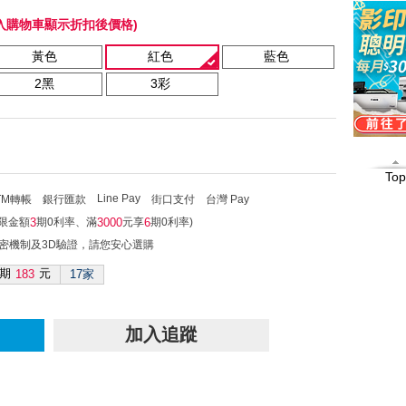
入購物車顯示折扣後價格)
黃色
紅色
藍色
2黑
3彩
Top
Line Pay
TM轉帳
銀行匯款
街口支付
台灣 Pay
不限金額
期0利率、滿
元享
期0利率)
3
3000
6
加密機制及3D驗證，請您安心選購
期
元
183
17家
加入追蹤