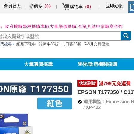
會員登入
折價券
立即結帳
（0）
購物車
（0）
→ 政府機關學校採購專區
大量議價採購 企業月結申請
廠商合作
熱門搜尋
紙類下殺中
綠犀牛85折
向日葵85折
7-8月文具促銷
大量議價採購
學校/政府機關採購
快速到貨
滿799元免運費
EPSON T177350 / C
適用機型：Expression Home 
/ XP-422