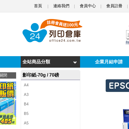
首頁
連絡我們
會員中心
會員註冊
E
P
S
O
N
T
全站商品分類
企業月結申請
1
影印紙-70g / 70磅
關閉
7
A4
7
A3
3
B4
5
B5
0
A5
/