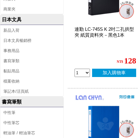
商業夾
日本文具
連勤 LC-745S K 2吋二孔拱型
新品入荷
夾 紙質資料夾－黑色1本
日本文具暢銷榜
事務用品
128
書寫筆類
NT$
黏貼用品
加入購物車
檔案收納
筆記本/活頁紙
書寫筆類
中性筆
中性筆芯
輕油筆 / 輕油筆芯