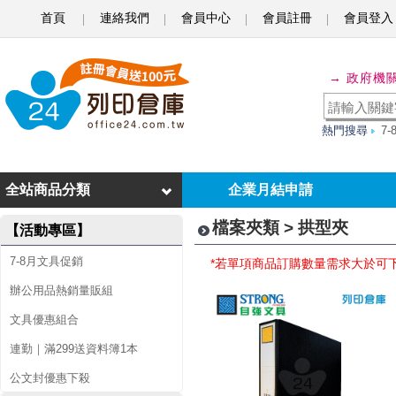
首頁
連絡我們
會員中心
會員註冊
會員登入
拱
→ 政府機
型
夾
熱門搜尋
7
全站商品分類
企業月結申請
檔案夾類 > 拱型夾
【活動專區】
7-8月文具促銷
*若單項商品訂購數量需求大於可
辦公用品熱銷量販組
文具優惠組合
連勤｜滿299送資料簿1本
公文封優惠下殺