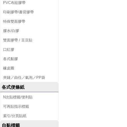
PVC布紋膠帶
印刷膠帶/書背膠帶
特殊雙面膠帶
膠水/白膠
雙面膠帶 / 豆豆貼
口紅膠
各式黏膠
橡皮圈
夾鏈／由任／氣泡／PP袋
各式便條紙
N次貼標籤/便利貼
可再貼指示標籤
索引/分頁貼紙
自黏標籤