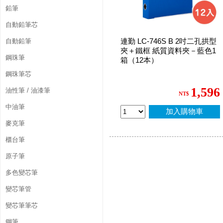
鉛筆
自動鉛筆芯
連勤 LC-746S B 2吋二孔拱型
自動鉛筆
夾＋鐵框 紙質資料夾－藍色1
鋼珠筆
箱（12本）
鋼珠筆芯
1,596
油性筆 / 油漆筆
NT$
中油筆
加入購物車
麥克筆
櫃台筆
原子筆
多色變芯筆
變芯筆管
變芯筆筆芯
鋼筆