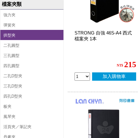
檔案夾類
強力夾
彈簧夾
STRONG 自強 46S-A4 西式
拱型夾
檔案夾 1本
二孔圓型
三孔圓型
215
四孔圓型
NT$
二孔D型夾
加入購物車
三孔D型夾
四孔D型夾
板夾
風琴夾
活頁夾／筆記夾
丹麥夾