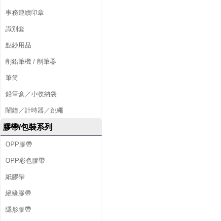
事務連續印章
識別套
點鈔用品
削鉛筆機 / 削筆器
筆筒
鉛筆盒／小收納袋
鬧鐘／計時器／跳繩
膠帶/包裝系列
OPP膠帶
OPP彩色膠帶
紙膠帶
絕緣膠帶
隱形膠帶