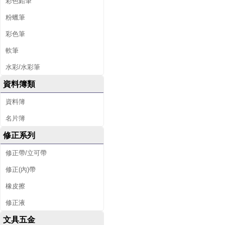
彩色鉛筆
粉蠟筆
彩色筆
軟筆
水彩/水彩筆
資料簿類
資料簿
名片簿
修正系列
修正帶/立可帶
修正(內)帶
橡皮擦
修正液
文具五金