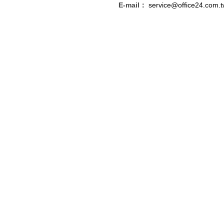
E-mail：
service@office24.com.