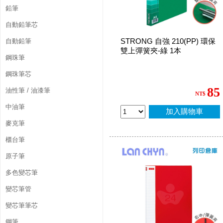
鉛筆
自動鉛筆芯
STRONG 自強 210(PP) 環保
自動鉛筆
雙上彈簧夾-綠 1本
鋼珠筆
鋼珠筆芯
85
油性筆 / 油漆筆
NT$
中油筆
加入購物車
麥克筆
櫃台筆
原子筆
多色變芯筆
變芯筆管
變芯筆筆芯
鋼筆