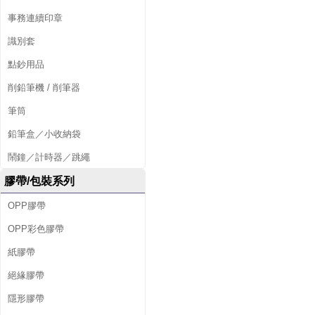
事務連續印章
識別套
點鈔用品
削鉛筆機 / 削筆器
筆筒
鉛筆盒／小收納袋
鬧鐘／計時器／跳繩
膠帶/包裝系列
OPP膠帶
OPP彩色膠帶
紙膠帶
絕緣膠帶
隱形膠帶