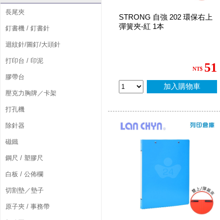
長尾夾
STRONG 自強 202 環保右上
彈簧夾-紅 1本
釘書機 / 釘書針
迴紋針/圖釘/大頭針
打印台 / 印泥
51
NT$
膠帶台
加入購物車
壓克力胸牌／卡架
打孔機
除針器
磁鐵
鋼尺 / 塑膠尺
白板 / 公佈欄
切割墊／墊子
原子夾 / 事務帶