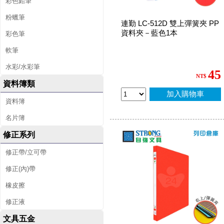
彩色鉛筆
粉蠟筆
連勤 LC-512D 雙上彈簧夾 PP
資料夾－藍色1本
彩色筆
軟筆
水彩/水彩筆
45
NT$
資料簿類
加入購物車
資料簿
名片簿
修正系列
修正帶/立可帶
修正(內)帶
橡皮擦
修正液
文具五金