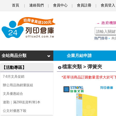
首頁
連絡我們
會員中心
會員註冊
會員登入
彈
→ 政府機
簧
夾
熱門搜尋
向
全站商品分類
企業月結申請
檔案夾類 > 彈簧夾
【活動專區】
7-8月文具促銷
*若單項商品訂購數量需求大於可
辦公用品熱銷量販組
文具優惠組合
連勤｜滿299送資料簿1本
公文封優惠下殺