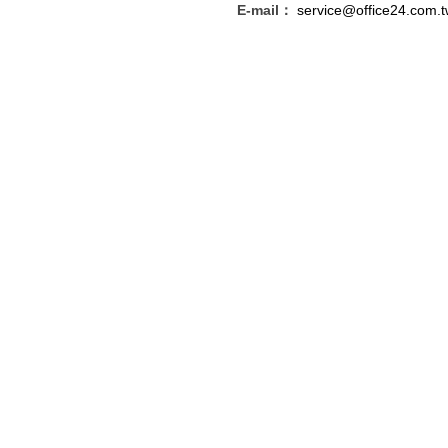
E-mail：
service@office24.com.