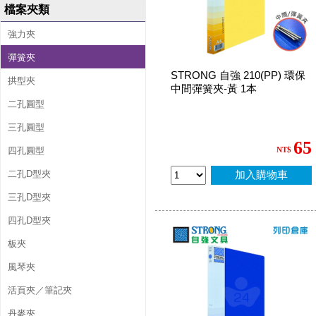
檔案夾類
強力夾
彈簧夾
STRONG 自強 210(PP) 環保
拱型夾
中間彈簧夾-黃 1本
二孔圓型
三孔圓型
65
四孔圓型
NT$
二孔D型夾
加入購物車
三孔D型夾
四孔D型夾
板夾
風琴夾
活頁夾／筆記夾
丹麥夾