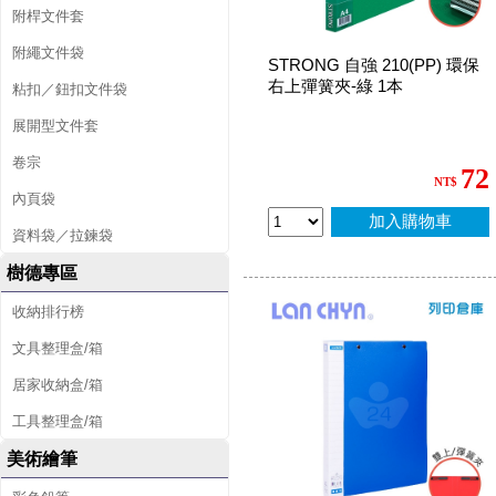
附桿文件套
附繩文件袋
STRONG 自強 210(PP) 環保
右上彈簧夾-綠 1本
粘扣／鈕扣文件袋
展開型文件套
卷宗
72
NT$
內頁袋
加入購物車
資料袋／拉鍊袋
樹德專區
收納排行榜
文具整理盒/箱
居家收納盒/箱
工具整理盒/箱
美術繪筆