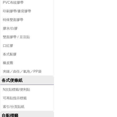
PVC布紋膠帶
印刷膠帶/書背膠帶
特殊雙面膠帶
膠水/白膠
雙面膠帶 / 豆豆貼
口紅膠
各式黏膠
橡皮圈
夾鏈／由任／氣泡／PP袋
各式便條紙
N次貼標籤/便利貼
可再貼指示標籤
索引/分頁貼紙
自黏標籤