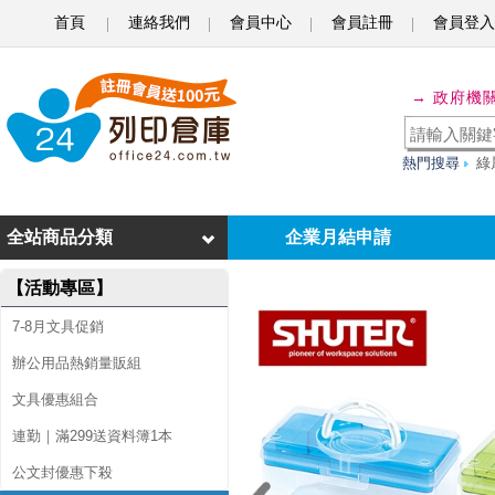
首頁
連絡我們
會員中心
會員註冊
會員登入
S
H
→ 政府機
U
T
熱門搜尋
綠
E
R
全站商品分類
企業月結申請
樹
【活動專區】
德
7-8月文具促銷
T
辦公用品熱銷量販組
B
文具優惠組合
-
連勤｜滿299送資料簿1本
3
公文封優惠下殺