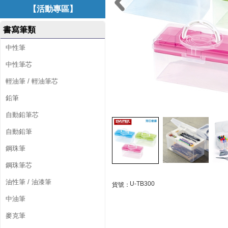
0
【活動專區】
0
書寫筆類
月
中性筆
光
中性筆芯
系
輕油筆 / 輕油筆芯
列
鉛筆
手
自動鉛筆芯
提
自動鉛筆
鋼珠筆
箱
鋼珠筆芯
混
油性筆 / 油漆筆
U-TB300
貨號：
色
中油筆
(
麥克筆