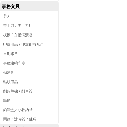
事務文具
剪刀
美工刀 / 美工刀片
板擦 / 白板清潔液
印章用品 / 印章刷補充油
日期印章
事務連續印章
識別套
點鈔用品
削鉛筆機 / 削筆器
筆筒
鉛筆盒／小收納袋
鬧鐘／計時器／跳繩