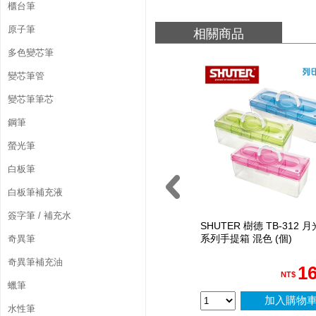
個
櫃台筆
)
原子筆
相關商品
多色變芯筆
變芯筆管
變芯筆筆芯
鋼筆
螢光筆
白板筆
白板筆補充液
簽字筆 / 補充水
SHUTER 樹德 TB-312 月
系列手提箱 混色 (個)
奇異筆
奇異筆補充油
1
NT$
蠟筆
加入購物
水性筆