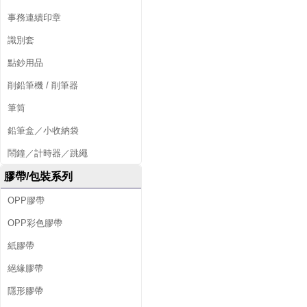
事務連續印章
識別套
點鈔用品
削鉛筆機 / 削筆器
筆筒
鉛筆盒／小收納袋
鬧鐘／計時器／跳繩
膠帶/包裝系列
OPP膠帶
OPP彩色膠帶
紙膠帶
絕緣膠帶
隱形膠帶