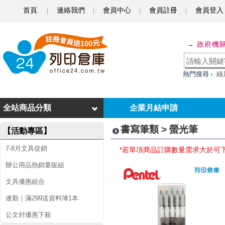
首頁
連絡我們
會員中心
會員註冊
會員登入
螢
→ 政府機
光
筆
熱門搜尋
綠
全站商品分類
企業月結申請
書寫筆類 > 螢光筆
【活動專區】
7-8月文具促銷
*若單項商品訂購數量需求大於可
辦公用品熱銷量販組
文具優惠組合
連勤｜滿299送資料簿1本
公文封優惠下殺