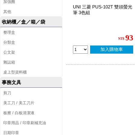
加強圈
UNI 三菱 PUS-102T 雙頭螢光
其他
筆 3色組
收納櫃／盒／箱／袋
整理盒
93
NT$
分類盒
加入購物車
公文架
雜誌箱
桌上型資料櫃
事務文具
剪刀
美工刀 / 美工刀片
板擦 / 白板清潔液
印章用品 / 印章刷補充油
日期印章