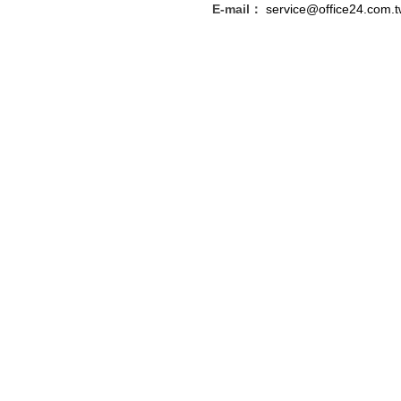
E-mail：
service@office24.com.