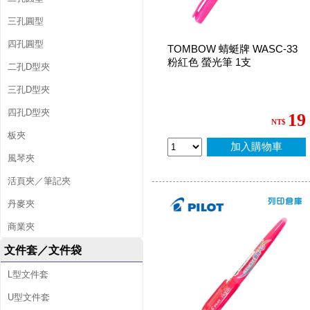
三孔圓型
四孔圓型
TOMBOW 蜻蜓牌 WASC-33
粉紅色 螢光筆 1支
二孔D型夾
三孔D型夾
四孔D型夾
19
NT$
板夾
加入購物車
風琴夾
活頁夾／筆記夾
丹麥夾
商業夾
文件套／文件袋
L型文件套
U型文件套