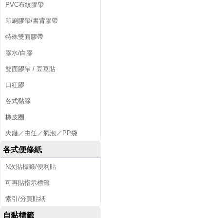
PVC布紋膠帶
印刷膠帶/書背膠帶
特殊雙面膠帶
膠水/白膠
雙面膠帶 / 豆豆貼
口紅膠
各式黏膠
橡皮圈
夾鏈／由任／氣泡／PP袋
各式便條紙
N次貼標籤/便利貼
可再貼指示標籤
索引/分頁貼紙
自黏標籤