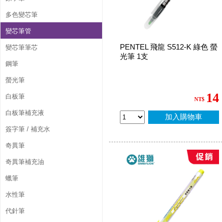
多色變芯筆
變芯筆管
PENTEL 飛龍 S512-K 綠色 螢
變芯筆筆芯
光筆 1支
鋼筆
螢光筆
14
白板筆
NT$
白板筆補充液
加入購物車
簽字筆 / 補充水
奇異筆
奇異筆補充油
蠟筆
水性筆
代針筆