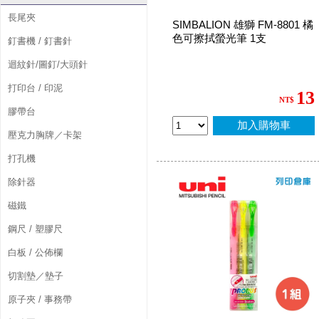
長尾夾
SIMBALION 雄獅 FM-8801 橘
色可擦拭螢光筆 1支
釘書機 / 釘書針
迴紋針/圖釘/大頭針
打印台 / 印泥
13
NT$
膠帶台
加入購物車
壓克力胸牌／卡架
打孔機
除針器
磁鐵
鋼尺 / 塑膠尺
白板 / 公佈欄
切割墊／墊子
原子夾 / 事務帶