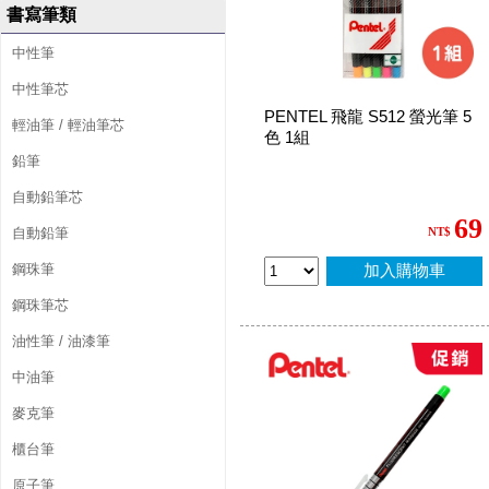
書寫筆類
中性筆
中性筆芯
PENTEL 飛龍 S512 螢光筆 5
輕油筆 / 輕油筆芯
色 1組
鉛筆
自動鉛筆芯
69
自動鉛筆
NT$
鋼珠筆
加入購物車
鋼珠筆芯
油性筆 / 油漆筆
中油筆
麥克筆
櫃台筆
原子筆