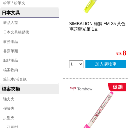
粉筆 / 粉筆夾
日本文具
新品入荷
SIMBALION 雄獅 FM-35 黃色
單頭螢光筆 1支
日本文具暢銷榜
事務用品
書寫筆類
8
NT$
黏貼用品
加入購物車
檔案收納
筆記本/活頁紙
檔案夾類
強力夾
彈簧夾
拱型夾
二孔圓型