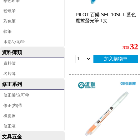
彩色鉛筆
粉蠟筆
PILOT 百樂 SFL-10SL-L 藍色
魔擦螢光筆 1支
彩色筆
軟筆
水彩/水彩筆
32
NT$
資料簿類
加入購物車
資料簿
名片簿
修正系列
修正帶/立可帶
修正(內)帶
橡皮擦
修正液
文具五金