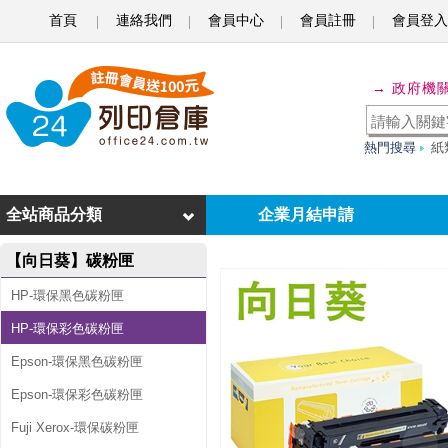
首頁
連絡我們
會員中心
會員註冊
會員登入
向
→ 政府機
日
葵
熱門搜尋
紙
f
o
全站商品分類
企業月結申請
r
【向日葵】碳粉匣
H
P
HP-環保黑色碳粉匣
1
HP-環保彩色碳粉匣
黑
Epson-環保黑色碳粉匣
Epson-環保彩色碳粉匣
3
Fuji Xerox-環保碳粉匣
彩