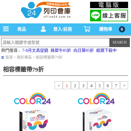
碳粉匣，墨水匣,原廠碳粉匣，副廠碳粉匣，環保碳粉匣,連續供墨印表機-office24列印
電腦版
倉庫線上購物手機版
商品
登入/註冊
購物車
0
熱門搜尋
7-8月文具促銷
綠犀牛85折
向日葵85折
紙類下殺中
首頁
> 現折專區 > 相容標籤帶79折
相容標籤帶79折
<
1
2
3
4
5
6
7
>