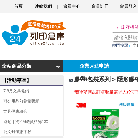
首頁
連絡我們
會員中心
會員註冊
會員登入
隱
→ 政府機
形
膠
熱門搜尋
向
帶
全站商品分類
企業月結申請
膠帶/包裝系列 > 隱形膠
【活動專區】
7-8月文具促銷
*若單項商品訂購數量需求大於可
辦公用品熱銷量販組
文具優惠組合
連勤｜滿299送資料簿1本
公文封優惠下殺