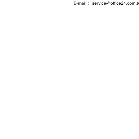
E-mail：
service@office24.com.