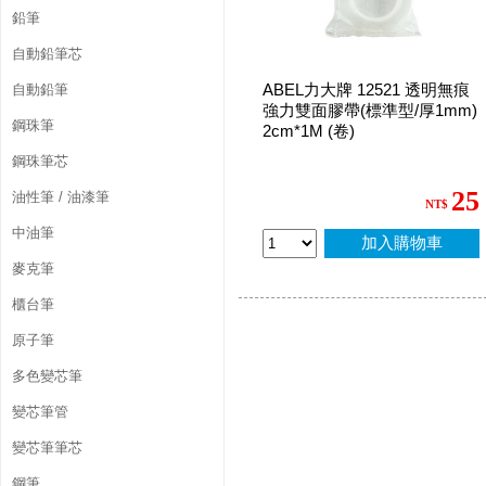
鉛筆
自動鉛筆芯
ABEL力大牌 12521 透明無痕
自動鉛筆
強力雙面膠帶(標準型/厚1mm)
鋼珠筆
2cm*1M (卷)
鋼珠筆芯
25
油性筆 / 油漆筆
NT$
中油筆
加入購物車
麥克筆
櫃台筆
原子筆
多色變芯筆
變芯筆管
變芯筆筆芯
鋼筆