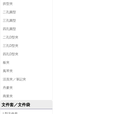
拱型夾
二孔圓型
三孔圓型
四孔圓型
二孔D型夾
三孔D型夾
四孔D型夾
板夾
風琴夾
活頁夾／筆記夾
丹麥夾
商業夾
文件套／文件袋
L型文件套