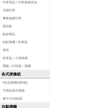
印章用品 / 印章刷補充油
日期印章
事務連續印章
識別套
點鈔用品
削鉛筆機 / 削筆器
筆筒
鉛筆盒／小收納袋
鬧鐘／計時器／跳繩
各式便條紙
N次貼標籤/便利貼
可再貼指示標籤
索引/分頁貼紙
自黏標籤