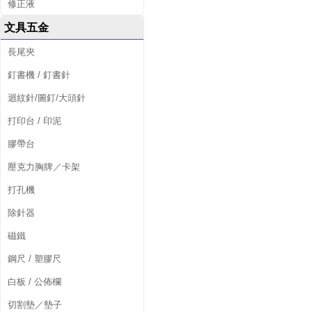
修正液
文具五金
長尾夾
釘書機 / 釘書針
迴紋針/圖釘/大頭針
打印台 / 印泥
膠帶台
壓克力胸牌／卡架
打孔機
除針器
磁鐵
鋼尺 / 塑膠尺
白板 / 公佈欄
切割墊／墊子