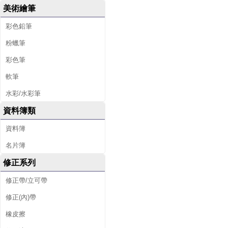
美術繪筆
彩色鉛筆
粉蠟筆
彩色筆
軟筆
水彩/水彩筆
資料簿類
資料簿
名片簿
修正系列
修正帶/立可帶
修正(內)帶
橡皮擦