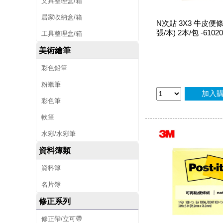
文具整理盒/箱
居家收納盒/箱
N次貼 3X3 牛皮便條紙
張/本) 2本/包 -61020
工具整理盒/箱
美術繪筆
彩色鉛筆
粉蠟筆
加入
彩色筆
軟筆
水彩/水彩筆
資料簿類
資料簿
名片簿
修正系列
修正帶/立可帶