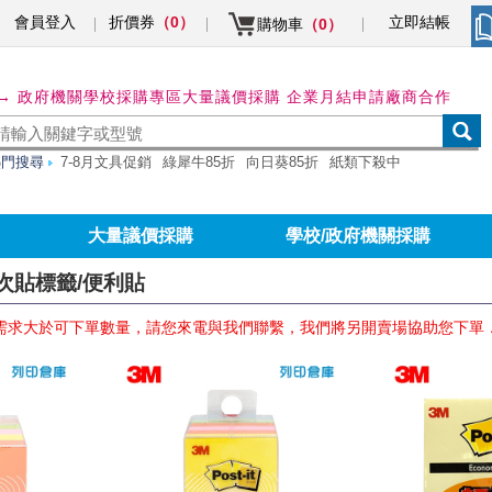
會員登入
折價券
立即結帳
（0）
購物車
（0）
→ 政府機關學校採購專區
大量議價採購 企業月結申請
廠商合作
熱門搜尋
7-8月文具促銷
綠犀牛85折
向日葵85折
紙類下殺中
大量議價採購
學校/政府機關採購
N次貼標籤/便利貼
需求大於可下單數量，請您來電與我們聯繫，我們將另開賣場協助您下單