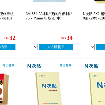
準型便條紙組
3M 654-2A 利貼便條紙 便利貼
N次貼 3X2 
 -61101
75 x 75mm 粉藍色 (本)
0張X2本) -610
32
34
NT$
NT$
購物車
加入購物車