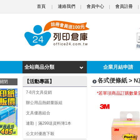
首頁
連絡我們
會員中心
會員註冊
N
次
貼
標
籤
全站商品分類
企業月結申請
/
各式便條紙 > 
【活動專區】
關閉
便
7-8月文具促銷
*若單項商品訂購數量
利
辦公用品熱銷量販組
貼
文具優惠組合
連勤｜滿299送資料簿1本
公文封優惠下殺