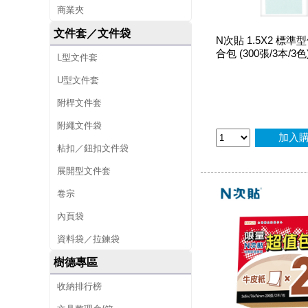
商業夾
文件套／文件袋
N次貼 1.5X2 標
合包 (300張/3本/3色)
L型文件套
U型文件套
附桿文件套
附繩文件袋
加入
粘扣／鈕扣文件袋
展開型文件套
卷宗
內頁袋
資料袋／拉鍊袋
樹德專區
收納排行榜