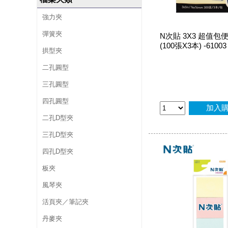
強力夾
彈簧夾
N次貼 3X3 超值包
(100張X3本) -61003
拱型夾
二孔圓型
三孔圓型
四孔圓型
加入
二孔D型夾
三孔D型夾
四孔D型夾
板夾
風琴夾
活頁夾／筆記夾
丹麥夾