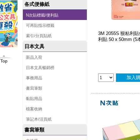
各式便條紙
N次貼標籤/便利貼
可再貼指示標籤
3M 2055S 狠粘利
索引/分頁貼紙
利貼 50 x 50mm (5
日本文具
新品入荷
Top
日本文具暢銷榜
加入
事務用品
書寫筆類
黏貼用品
檔案收納
筆記本/活頁紙
書寫筆類