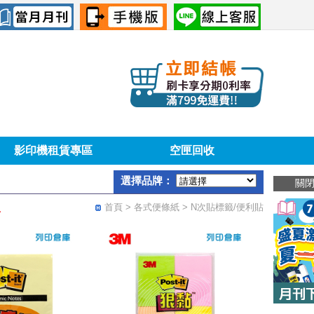
影印機租賃專區
空匣回收
選擇品牌：
關
首頁
> 各式便條紙 > N次貼標籤/便利貼
．