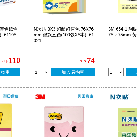
準型便條紙盒
N次貼 3X3 超黏超值包 76X76
3M 654-1
- 61105
mm 混款五色(100張X5本) -61
75 x 75mm 
024
110
74
NT$
NT$
購物車
加入購物車