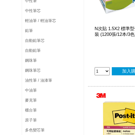
中性筆
中性筆芯
輕油筆 / 輕油筆芯
N次貼 1.5X2 標
鉛筆
裝 (1200張/12本/3色)
自動鉛筆芯
自動鉛筆
鋼珠筆
鋼珠筆芯
加入
油性筆 / 油漆筆
中油筆
麥克筆
櫃台筆
原子筆
多色變芯筆