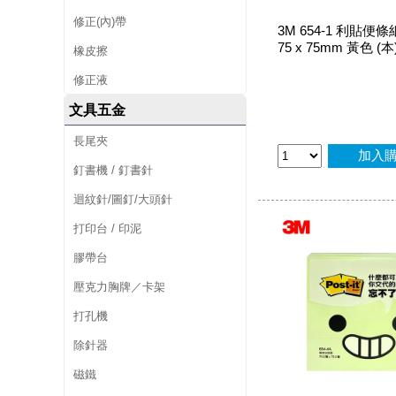
修正(內)帶
3M 654-1 利貼便
75 x 75mm 黃色 (本
橡皮擦
修正液
文具五金
長尾夾
加入
釘書機 / 釘書針
迴紋針/圖釘/大頭針
打印台 / 印泥
膠帶台
壓克力胸牌／卡架
打孔機
除針器
磁鐵