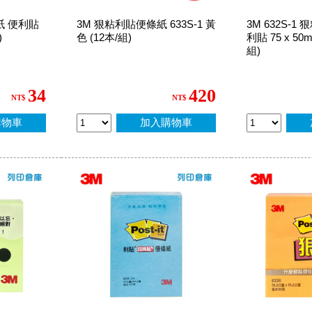
條紙 便利貼
3M 狠粘利貼便條紙 633S-1 黃
3M 632S-
)
色 (12本/組)
利貼 75 x 50
組)
34
420
NT$
NT$
購物車
加入購物車