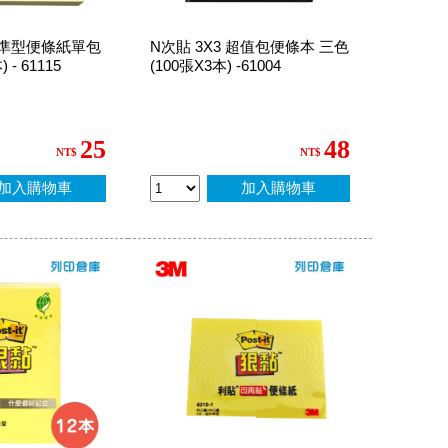
 標準型便條紙單包
N次貼 3X3 超值包便條本 三色
 - 61115
(100張X3本) -61004
25
48
NT$
NT$
加入購物車
加入購物車