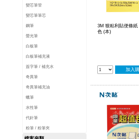
變芯筆管
變芯筆筆芯
3M 狠粘利貼便條紙 6
鋼筆
色 (本)
螢光筆
白板筆
白板筆補充液
簽字筆 / 補充水
加入
奇異筆
奇異筆補充油
蠟筆
水性筆
代針筆
粉筆 / 粉筆夾
檔案夾類