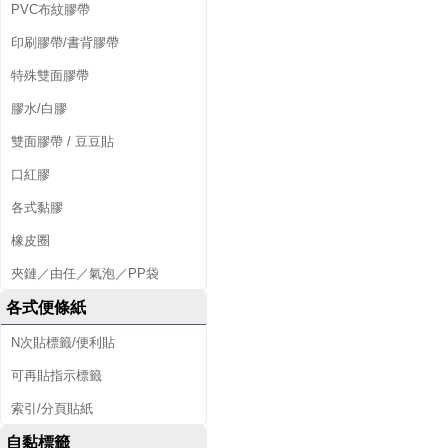
PVC布紋膠帶
印刷膠帶/書背膠帶
特殊雙面膠帶
膠水/白膠
雙面膠帶 / 豆豆貼
口紅膠
各式黏膠
橡皮圈
夾鏈／由任／氣泡／PP袋
各式便條紙
N次貼標籤/便利貼
可再貼指示標籤
索引/分頁貼紙
自黏標籤