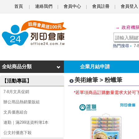
首頁
連絡我們
會員中心
會員註冊
會員登入
粉
→ 政府機
蠟
筆
熱門搜尋
7
全站商品分類
企業月結申請
美術繪筆 > 粉蠟筆
【活動專區】
7-8月文具促銷
*若單項商品訂購數量需求大於可
辦公用品熱銷量販組
文具優惠組合
連勤｜滿299送資料簿1本
公文封優惠下殺