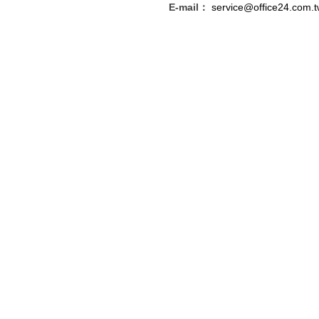
E-mail：
service@office24.com.