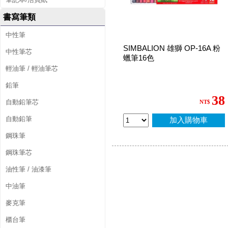
書寫筆類
中性筆
SIMBALION 雄獅 OP-16A 粉
中性筆芯
蠟筆16色
輕油筆 / 輕油筆芯
鉛筆
38
自動鉛筆芯
NT$
自動鉛筆
加入購物車
鋼珠筆
鋼珠筆芯
油性筆 / 油漆筆
中油筆
麥克筆
櫃台筆