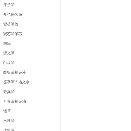
原子筆
多色變芯筆
變芯筆管
變芯筆筆芯
鋼筆
螢光筆
白板筆
白板筆補充液
簽字筆 / 補充水
奇異筆
奇異筆補充油
蠟筆
水性筆
代針筆