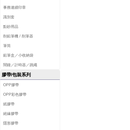
事務連續印章
識別套
點鈔用品
削鉛筆機 / 削筆器
筆筒
鉛筆盒／小收納袋
鬧鐘／計時器／跳繩
膠帶/包裝系列
OPP膠帶
OPP彩色膠帶
紙膠帶
絕緣膠帶
隱形膠帶