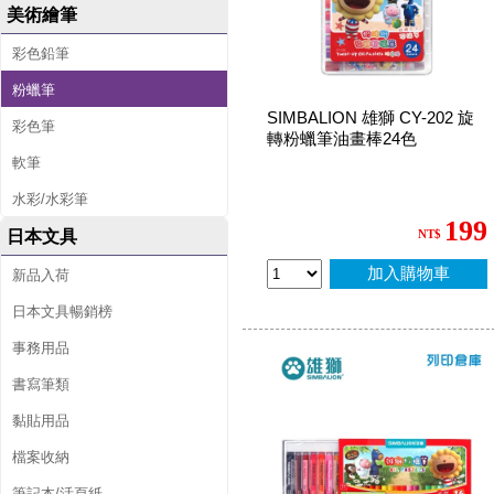
美術繪筆
彩色鉛筆
粉蠟筆
SIMBALION 雄獅 CY-202 旋
彩色筆
轉粉蠟筆油畫棒24色
軟筆
水彩/水彩筆
199
日本文具
NT$
加入購物車
新品入荷
日本文具暢銷榜
事務用品
書寫筆類
黏貼用品
檔案收納
筆記本/活頁紙