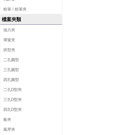
粉筆 / 粉筆夾
檔案夾類
強力夾
彈簧夾
拱型夾
二孔圓型
三孔圓型
四孔圓型
二孔D型夾
三孔D型夾
四孔D型夾
板夾
風琴夾