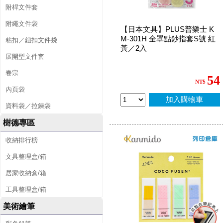
附桿文件套
附繩文件袋
【日本文具】PLUS普樂士 K
M-301H 全罩點鈔指套S號 紅
粘扣／鈕扣文件袋
黃／2入
展開型文件套
卷宗
54
NT$
內頁袋
加入購物車
資料袋／拉鍊袋
樹德專區
收納排行榜
文具整理盒/箱
居家收納盒/箱
工具整理盒/箱
美術繪筆