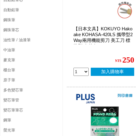
自動鉛筆
鋼珠筆
【日本文具】KOKUYO Hako
鋼珠筆芯
ake KOHASA-420LS 攜帶型2
油性筆 / 油漆筆
Way兩用機能剪刀 美工刀 標
準型 卡其色
中油筆
250
麥克筆
NT$
櫃台筆
加入購物車
原子筆
多色變芯筆
變芯筆管
變芯筆筆芯
鋼筆
螢光筆