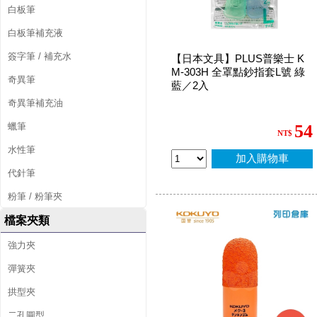
白板筆
白板筆補充液
簽字筆 / 補充水
【日本文具】PLUS普樂士 K
M-303H 全罩點鈔指套L號 綠
奇異筆
藍／2入
奇異筆補充油
蠟筆
54
NT$
水性筆
加入購物車
代針筆
粉筆 / 粉筆夾
檔案夾類
強力夾
彈簧夾
拱型夾
二孔圓型