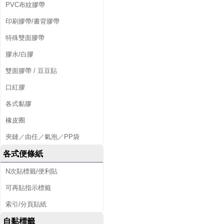
PVC布紋膠帶
印刷膠帶/書背膠帶
特殊雙面膠帶
膠水/白膠
雙面膠帶 / 豆豆貼
口紅膠
各式黏膠
橡皮圈
夾鏈／由任／氣泡／PP袋
各式便條紙
N次貼標籤/便利貼
可再貼指示標籤
索引/分頁貼紙
自黏標籤