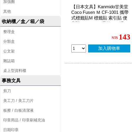
加強圈
【日本文具】Kanmido甘美堂
其他
Coco Fusen Ｍ CF-1001 攜帶
式標籤貼M 標籤貼 索引貼 便
收納櫃／盒／箱／袋
利貼 12x42mm 藍款 - 30張x4
色(粉/藍/黃/灰) / 包
整理盒
143
NT$
分類盒
加入購物車
公文架
雜誌箱
桌上型資料櫃
事務文具
剪刀
美工刀 / 美工刀片
板擦 / 白板清潔液
印章用品 / 印章刷補充油
日期印章