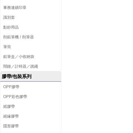
事務連續印章
識別套
點鈔用品
削鉛筆機 / 削筆器
筆筒
鉛筆盒／小收納袋
鬧鐘／計時器／跳繩
膠帶/包裝系列
OPP膠帶
OPP彩色膠帶
紙膠帶
絕緣膠帶
隱形膠帶