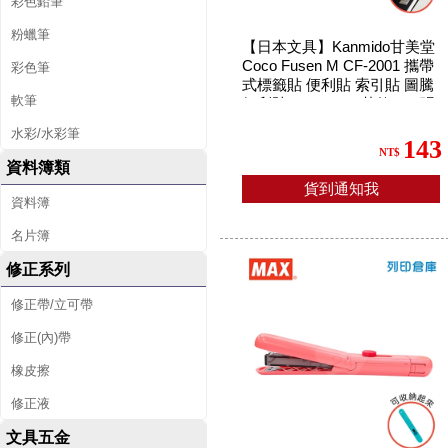
彩色鉛筆
粉蠟筆
【日本文具】Kanmido甘美堂
Coco Fusen M CF-2001 攜帶
彩色筆
式標籤貼 便利貼 索引貼 圖騰
軟筆
便利貼 12x42mm 黃款 - 30張
x4色(黃/紅/綠/藍) / 包
水彩/水彩筆
143
NT$
資料簿類
貨到通知我
資料簿
名片簿
修正系列
修正帶/立可帶
修正(內)帶
橡皮擦
修正液
文具五金