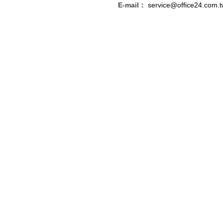
E-mail：
service@office24.com.