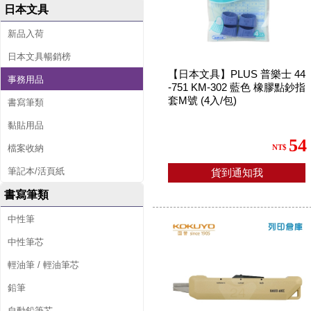
日本文具
新品入荷
日本文具暢銷榜
【日本文具】PLUS 普樂士 44
事務用品
-751 KM-302 藍色 橡膠點鈔指
套M號 (4入/包)
書寫筆類
黏貼用品
54
檔案收納
NT$
筆記本/活頁紙
貨到通知我
書寫筆類
中性筆
中性筆芯
輕油筆 / 輕油筆芯
鉛筆
自動鉛筆芯