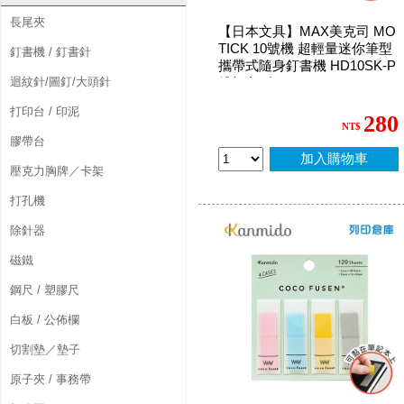
長尾夾
【日本文具】MAX美克司 MO
TICK 10號機 超輕量迷你筆型
釘書機 / 釘書針
攜帶式隨身釘書機 HD10SK-P
迴紋針/圖釘/大頭針
粉紅色 (個)
打印台 / 印泥
280
NT$
膠帶台
加入購物車
壓克力胸牌／卡架
打孔機
除針器
磁鐵
鋼尺 / 塑膠尺
白板 / 公佈欄
切割墊／墊子
原子夾 / 事務帶