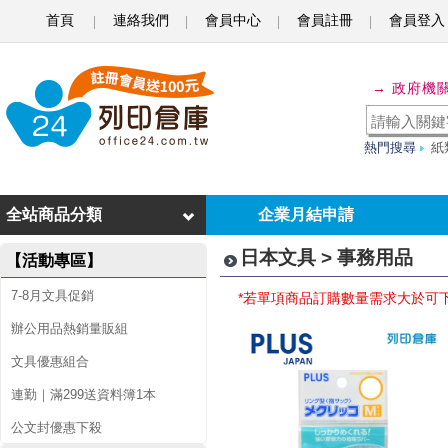
首頁
連絡我們
會員中心
會員註冊
會員登入
事
→ 政府機
務
用
熱門搜尋
紙
品
全站商品分類
企業月結申請
日本文具 > 事務用品
【活動專區】
7-8月文具促銷
*若單項商品訂購數量需求大於可
辦公用品熱銷量販組
文具優惠組合
連勤｜滿299送資料簿1本
公文封優惠下殺