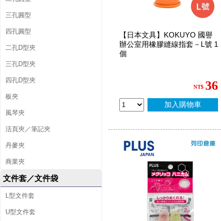
三孔圓型
四孔圓型
【日本文具】KOKUYO 國譽
辦公室用橡膠縫線指套－L號 1
二孔D型夾
個
三孔D型夾
四孔D型夾
36
NT$
板夾
加入購物車
風琴夾
活頁夾／筆記夾
丹麥夾
商業夾
文件套／文件袋
L型文件套
U型文件套