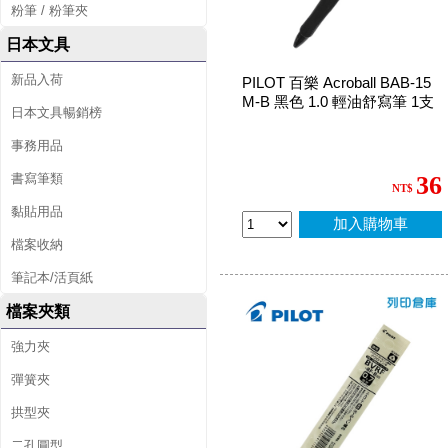
粉筆 / 粉筆夾
日本文具
新品入荷
PILOT 百樂 Acroball BAB-15
M-B 黑色 1.0 輕油舒寫筆 1支
日本文具暢銷榜
事務用品
書寫筆類
36
NT$
黏貼用品
加入購物車
檔案收納
筆記本/活頁紙
檔案夾類
強力夾
彈簧夾
拱型夾
二孔圓型