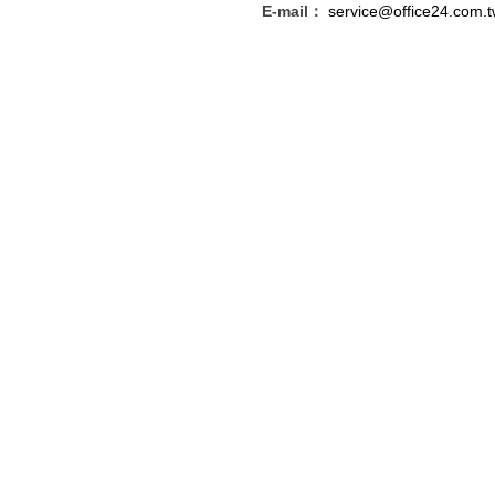
E-mail：
service@office24.com.