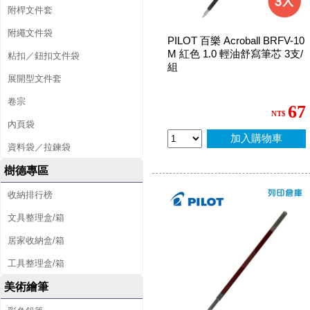
附桿文件套
附繩文件袋
PILOT 百樂 Acroball BRFV-10
M 紅色 1.0 輕油舒寫筆芯 3支/
粘扣／鈕扣文件袋
組
展開型文件套
卷宗
67
NT$
內頁袋
加入購物車
資料袋／拉鍊袋
樹德專區
收納排行榜
文具整理盒/箱
居家收納盒/箱
工具整理盒/箱
美術繪筆