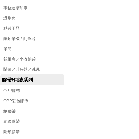
事務連續印章
識別套
點鈔用品
削鉛筆機 / 削筆器
筆筒
鉛筆盒／小收納袋
鬧鐘／計時器／跳繩
膠帶/包裝系列
OPP膠帶
OPP彩色膠帶
紙膠帶
絕緣膠帶
隱形膠帶