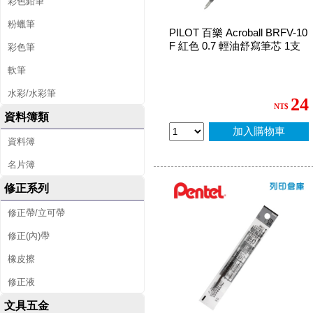
彩色鉛筆
粉蠟筆
PILOT 百樂 Acroball BRFV-10
F 紅色 0.7 輕油舒寫筆芯 1支
彩色筆
軟筆
水彩/水彩筆
24
NT$
資料簿類
加入購物車
資料簿
名片簿
修正系列
修正帶/立可帶
修正(內)帶
橡皮擦
修正液
文具五金