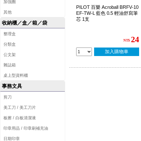
加強圈
PILOT 百樂 Acroball BRFV-10
其他
EF-TW-L 藍色 0.5 輕油舒寫筆
芯 1支
收納櫃／盒／箱／袋
整理盒
24
NT$
分類盒
加入購物車
公文架
雜誌箱
桌上型資料櫃
事務文具
剪刀
美工刀 / 美工刀片
板擦 / 白板清潔液
印章用品 / 印章刷補充油
日期印章