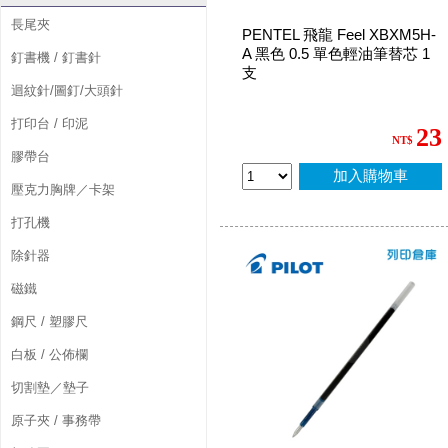
長尾夾
PENTEL 飛龍 Feel XBXM5H-
A 黑色 0.5 單色輕油筆替芯 1
釘書機 / 釘書針
支
迴紋針/圖釘/大頭針
打印台 / 印泥
23
NT$
膠帶台
加入購物車
壓克力胸牌／卡架
打孔機
除針器
磁鐵
鋼尺 / 塑膠尺
白板 / 公佈欄
切割墊／墊子
原子夾 / 事務帶