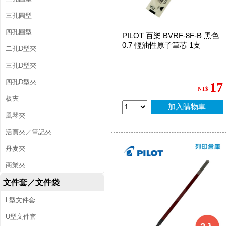
三孔圓型
四孔圓型
PILOT 百樂 BVRF-8F-B 黑色
0.7 輕油性原子筆芯 1支
二孔D型夾
三孔D型夾
四孔D型夾
17
NT$
板夾
加入購物車
風琴夾
活頁夾／筆記夾
丹麥夾
商業夾
文件套／文件袋
L型文件套
U型文件套