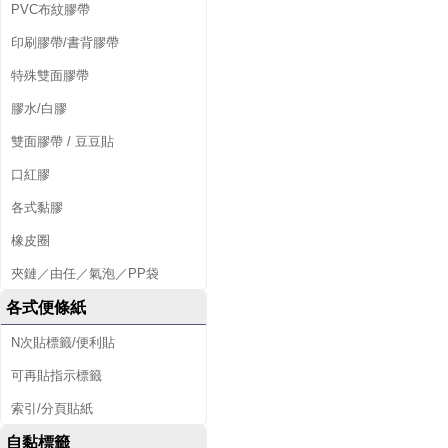
PVC布紋膠帶
印刷膠帶/書背膠帶
特殊雙面膠帶
膠水/白膠
雙面膠帶 / 豆豆貼
口紅膠
各式黏膠
橡皮圈
夾鏈／由任／氣泡／PP袋
各式便條紙
N次貼標籤/便利貼
可再貼指示標籤
索引/分頁貼紙
自黏標籤