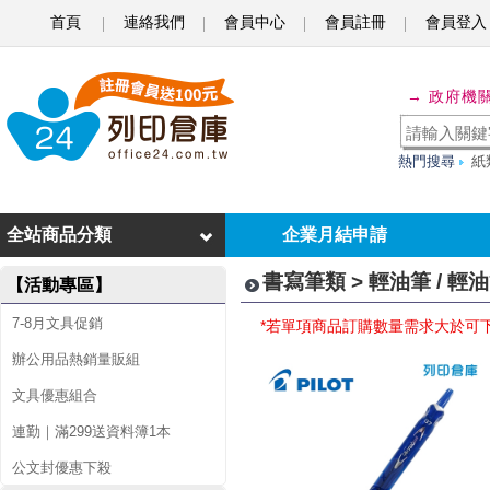
首頁
連絡我們
會員中心
會員註冊
會員登入
輕
→ 政府機
油
筆
熱門搜尋
紙
/
輕
全站商品分類
企業月結申請
油
書寫筆類 > 輕油筆 / 輕
【活動專區】
筆
7-8月文具促銷
*若單項商品訂購數量需求大於可
芯
辦公用品熱銷量販組
文具優惠組合
連勤｜滿299送資料簿1本
公文封優惠下殺