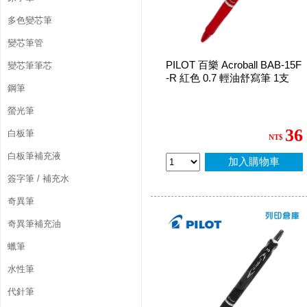
多色變芯筆
變芯筆管
PILOT 百樂 Acroball BAB-15F
變芯筆筆芯
-R 紅色 0.7 輕油舒寫筆 1支
鋼筆
螢光筆
36
白板筆
NT$
白板筆補充液
加入購物車
簽字筆 / 補充水
奇異筆
奇異筆補充油
蠟筆
水性筆
代針筆