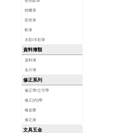
彩色鉛筆
粉蠟筆
彩色筆
軟筆
水彩/水彩筆
資料簿類
資料簿
名片簿
修正系列
修正帶/立可帶
修正(內)帶
橡皮擦
修正液
文具五金