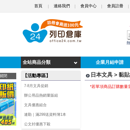
首頁
連絡我們
會員中心
會員註冊
黏
貼
用
品
全站商品分類
企業月結申請
日本文具 > 黏
【活動專區】
關閉
7-8月文具促銷
*若單項商品訂購數量
辦公用品熱銷量販組
文具優惠組合
連勤｜滿299送資料簿1本
公文封優惠下殺