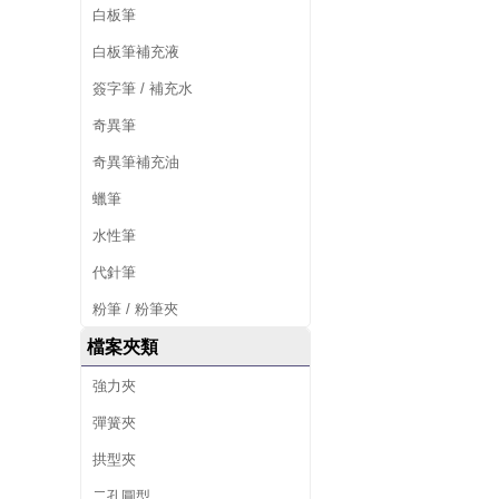
白板筆
白板筆補充液
簽字筆 / 補充水
奇異筆
奇異筆補充油
蠟筆
水性筆
代針筆
粉筆 / 粉筆夾
檔案夾類
強力夾
彈簧夾
拱型夾
二孔圓型