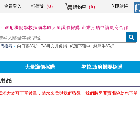
會員登入
折價券
立即結帳
（0）
購物車
（0）
→ 政府機關學校採購專區
大量議價採購 企業月結申請
廠商合作
熱門搜尋
向日葵85折
7-8月文具促銷
紙類下殺中
綠犀牛85折
大量議價採購
學校/政府機關採購
貼用品
需求大於可下單數量，請您來電與我們聯繫，我們將另開賣場協助您下單