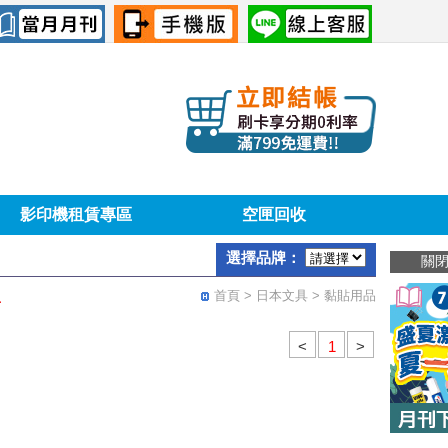
影印機租賃專區
空匣回收
選擇品牌：
關
首頁
> 日本文具 > 黏貼用品
．
<
>
1