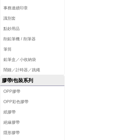
事務連續印章
識別套
點鈔用品
削鉛筆機 / 削筆器
筆筒
鉛筆盒／小收納袋
鬧鐘／計時器／跳繩
膠帶/包裝系列
OPP膠帶
OPP彩色膠帶
紙膠帶
絕緣膠帶
隱形膠帶