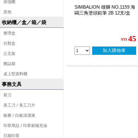
加強圈
SIMBALION 雄獅 NO.1159 海
其他
鷗三角塗頭鉛筆 2B 12支/盒
收納櫃／盒／箱／袋
整理盒
45
NT$
分類盒
加入購物車
公文架
雜誌箱
桌上型資料櫃
事務文具
剪刀
美工刀 / 美工刀片
板擦 / 白板清潔液
印章用品 / 印章刷補充油
日期印章