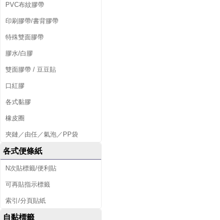
PVC布紋膠帶
印刷膠帶/書背膠帶
特殊雙面膠帶
膠水/白膠
雙面膠帶 / 豆豆貼
口紅膠
各式黏膠
橡皮圈
夾鏈／由任／氣泡／PP袋
各式便條紙
N次貼標籤/便利貼
可再貼指示標籤
索引/分頁貼紙
自黏標籤