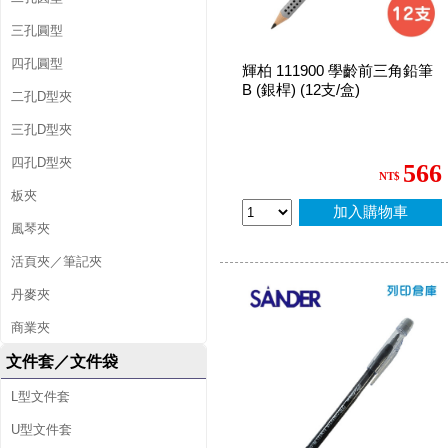
三孔圓型
四孔圓型
輝柏 111900 學齡前三角鉛筆
B (銀桿) (12支/盒)
二孔D型夾
三孔D型夾
四孔D型夾
566
NT$
板夾
加入購物車
風琴夾
活頁夾／筆記夾
丹麥夾
商業夾
文件套／文件袋
L型文件套
U型文件套