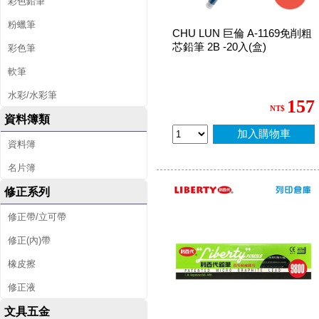
彩色鉛筆
粉蠟筆
CHU LUN 巨倫 A-1169免削粗
芯鉛筆 2B -20入(盒)
彩色筆
軟筆
水彩/水彩筆
157
NT$
資料簿類
加入購物車
資料簿
名片簿
修正系列
修正帶/立可帶
修正(內)帶
橡皮擦
修正液
文具五金