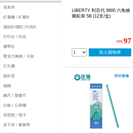
長尾夾
LIBERTY 利百代 9800 六角繪
圖鉛筆 5B (12支/盒)
釘書機 / 釘書針
迴紋針/圖釘/大頭針
打印台 / 印泥
97
NT$
膠帶台
加入購物車
壓克力胸牌／卡架
打孔機
除針器
磁鐵
鋼尺 / 塑膠尺
白板 / 公佈欄
切割墊／墊子
原子夾 / 事務帶