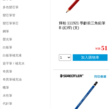
多色變芯筆
變芯筆管
輝柏 111921 學齡前三角鉛筆
變芯筆筆芯
B (紅桿) (支)
鋼筆
螢光筆
51
白板筆
NT$
白板筆補充液
加入購物車
簽字筆 / 補充水
奇異筆
奇異筆補充油
蠟筆
水性筆
代針筆