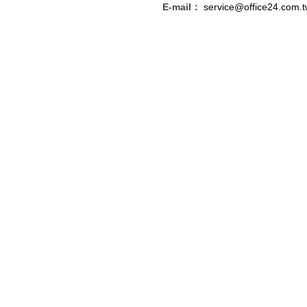
E-mail：
service@office24.com.