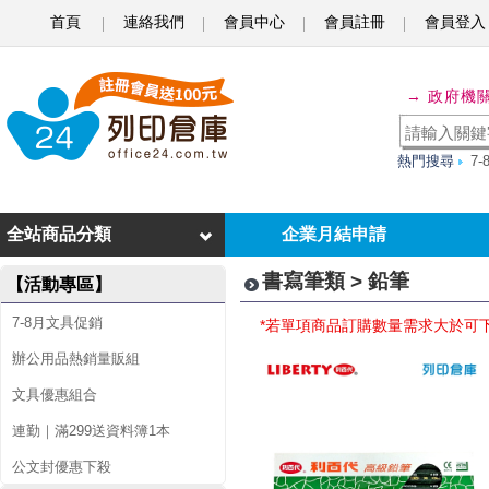
首頁
連絡我們
會員中心
會員註冊
會員登入
鉛
→ 政府機
筆
熱門搜尋
7
全站商品分類
企業月結申請
書寫筆類 > 鉛筆
【活動專區】
7-8月文具促銷
*若單項商品訂購數量需求大於可
辦公用品熱銷量販組
文具優惠組合
連勤｜滿299送資料簿1本
公文封優惠下殺