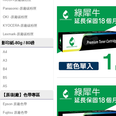
8
Panasonic-原廠碳粉匣
6
OKI -原廠碳粉匣
0
KYOCERA-原廠碳粉匣
i
Lexmark-原廠碳粉匣
影印紙-80g / 80磅
A4
A3
B4
B5
A5
【原/副廠】色帶專區
Epson 原廠色帶
Fujitsu 原廠色帶