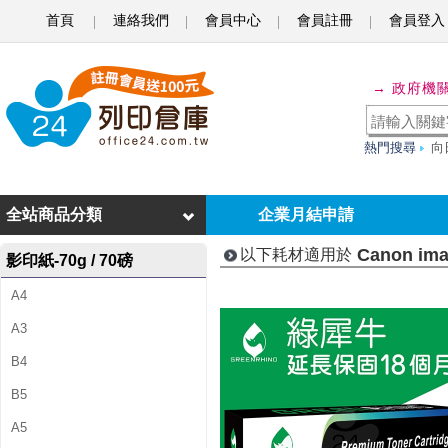
首頁
連絡我們
會員中心
會員註冊
會員登入
C
a
→ 政府機
n
o
熱門搜尋
向
n
i
全站商品分類
企業月結申請
m
Canon im
以下耗材適用於
影印紙-70g / 70磅
a
A4
g
A3
e
B4
R
B5
U
A5
N