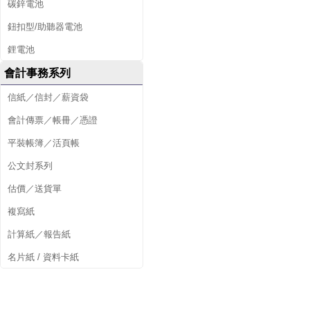
碳鋅電池
鈕扣型/助聽器電池
鋰電池
會計事務系列
信紙／信封／薪資袋
會計傳票／帳冊／憑證
平裝帳簿／活頁帳
公文封系列
估價／送貨單
複寫紙
計算紙／報告紙
名片紙 / 資料卡紙