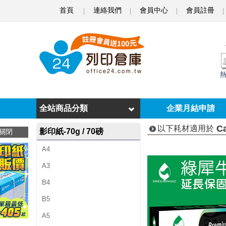
首頁
連絡我們
會員中心
會員註冊
C
a
n
o
n
i
全站商品分類
企業月結申請
m
C
以下耗材適用於
影印紙-70g / 70磅
關閉
a
A4
g
A3
e
B4
R
B5
U
A5
N