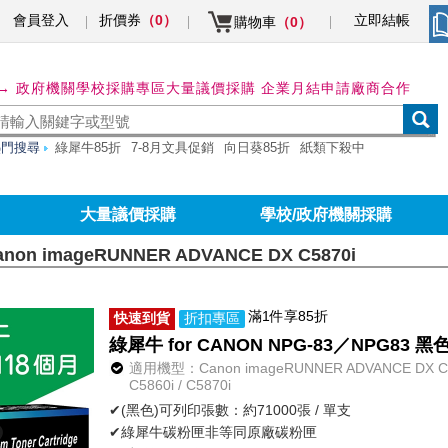
會員登入
折價券
立即結帳
（0）
購物車
（0）
→ 政府機關學校採購專區
大量議價採購 企業月結申請
廠商合作
熱門搜尋
綠犀牛85折
7-8月文具促銷
向日葵85折
紙類下殺中
大量議價採購
學校/政府機關採購
anon imageRUNNER ADVANCE DX C5870i
滿1件享85折
快速到貨
折扣專區
綠犀牛 for CANON NPG-83／NPG8
適用機型：Canon imageRUNNER ADVANCE DX C5800
C5860i / C5870i
✔(黑色)可列印張數：約71000張 / 單支
✔綠犀牛碳粉匣非等同原廠碳粉匣