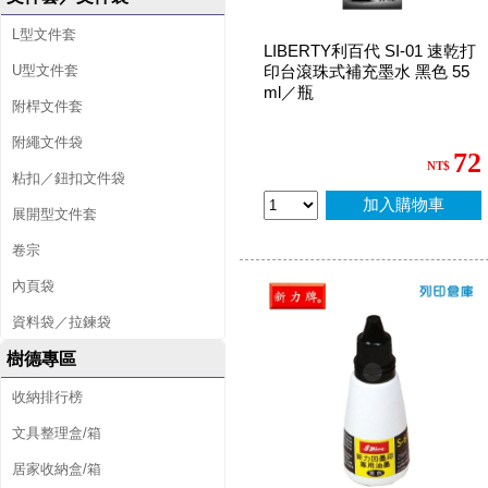
L型文件套
LIBERTY利百代 SI-01 速乾打
U型文件套
印台滾珠式補充墨水 黑色 55
ml／瓶
附桿文件套
附繩文件袋
72
NT$
粘扣／鈕扣文件袋
加入購物車
展開型文件套
卷宗
內頁袋
資料袋／拉鍊袋
樹德專區
收納排行榜
文具整理盒/箱
居家收納盒/箱