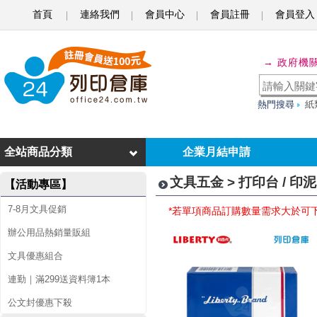
首頁
連絡我們
會員中心
會員註冊
會員登入
打
→ 政府機
印
台
熱門搜尋
紙
/
印
全站商品分類
企業月結申請
泥
文具五金 > 打印台 / 印泥
【活動專區】
7-8月文具促銷
*若單項商品訂購數量需求大於可
辦公用品熱銷量販組
文具優惠組合
連勤｜滿299送資料簿1本
公文封優惠下殺