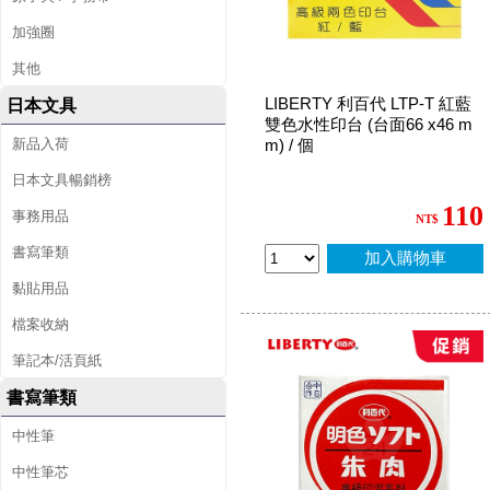
加強圈
其他
LIBERTY 利百代 LTP-T 紅藍
日本文具
雙色水性印台 (台面66 x46 m
新品入荷
m) / 個
日本文具暢銷榜
110
事務用品
NT$
書寫筆類
加入購物車
黏貼用品
檔案收納
筆記本/活頁紙
書寫筆類
中性筆
中性筆芯