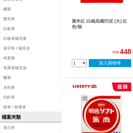
鋼筆
螢光筆
萬年紅 白鐵高纖印泥 (大) 紅
色/個
白板筆
白板筆補充液
簽字筆 / 補充水
448
NT$
奇異筆
加入購物車
奇異筆補充油
蠟筆
水性筆
代針筆
粉筆 / 粉筆夾
檔案夾類
強力夾