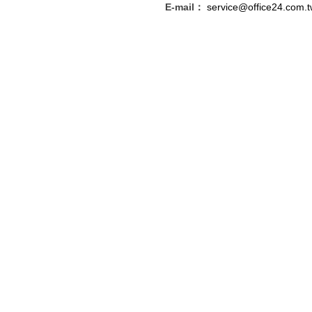
E-mail：
service@office24.com.