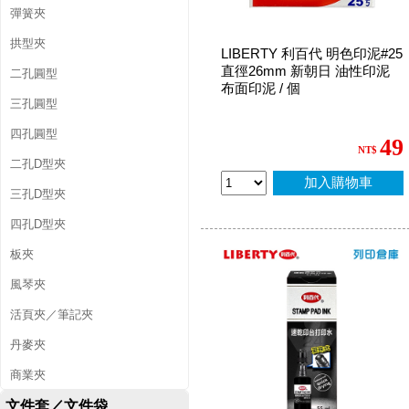
彈簧夾
拱型夾
LIBERTY 利百代 明色印泥#25
直徑26mm 新朝日 油性印泥
二孔圓型
布面印泥 / 個
三孔圓型
四孔圓型
49
NT$
二孔D型夾
加入購物車
三孔D型夾
四孔D型夾
板夾
風琴夾
活頁夾／筆記夾
丹麥夾
商業夾
文件套／文件袋