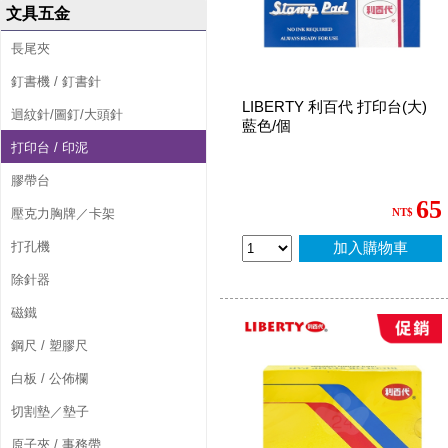
文具五金
長尾夾
釘書機 / 釘書針
LIBERTY 利百代 打印台(大)
迴紋針/圖釘/大頭針
藍色/個
打印台 / 印泥
膠帶台
65
壓克力胸牌／卡架
NT$
打孔機
加入購物車
除針器
磁鐵
鋼尺 / 塑膠尺
白板 / 公佈欄
切割墊／墊子
原子夾 / 事務帶