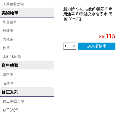
工具整理盒/箱
新力牌 S-61 自動印回墨印專
美術繪筆
用油墨 印章補充水性墨水 黑
色 28ml/瓶
彩色鉛筆
粉蠟筆
115
NT$
彩色筆
加入購物車
軟筆
水彩/水彩筆
資料簿類
資料簿
名片簿
修正系列
修正帶/立可帶
修正(內)帶