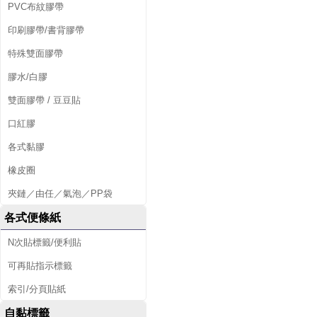
PVC布紋膠帶
印刷膠帶/書背膠帶
特殊雙面膠帶
膠水/白膠
雙面膠帶 / 豆豆貼
口紅膠
各式黏膠
橡皮圈
夾鏈／由任／氣泡／PP袋
各式便條紙
N次貼標籤/便利貼
可再貼指示標籤
索引/分頁貼紙
自黏標籤