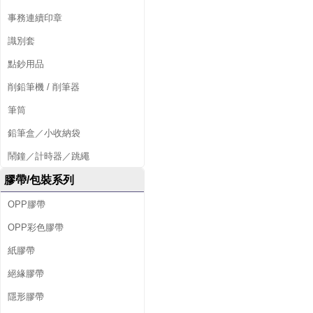
事務連續印章
識別套
點鈔用品
削鉛筆機 / 削筆器
筆筒
鉛筆盒／小收納袋
鬧鐘／計時器／跳繩
膠帶/包裝系列
OPP膠帶
OPP彩色膠帶
紙膠帶
絕緣膠帶
隱形膠帶