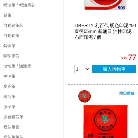
輕油筆 / 輕油筆芯
鉛筆
LIBERTY 利百代 明色印泥#50
自動鉛筆芯
直徑55mm 新朝日 油性印泥
自動鉛筆
布面印泥 / 個
鋼珠筆
77
鋼珠筆芯
NT$
油性筆 / 油漆筆
加入購物車
中油筆
麥克筆
櫃台筆
原子筆
多色變芯筆
變芯筆管
變芯筆筆芯