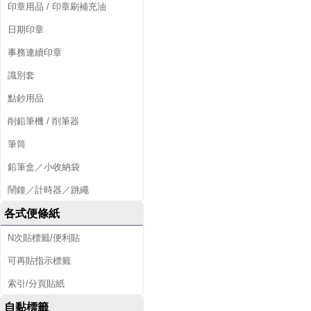
印章用品 / 印章刷補充油
日期印章
事務連續印章
識別套
點鈔用品
削鉛筆機 / 削筆器
筆筒
鉛筆盒／小收納袋
鬧鐘／計時器／跳繩
各式便條紙
N次貼標籤/便利貼
可再貼指示標籤
索引/分頁貼紙
自黏標籤