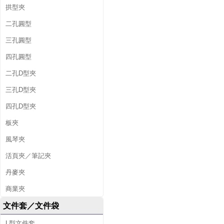
拱型夾
二孔圓型
三孔圓型
四孔圓型
二孔D型夾
三孔D型夾
四孔D型夾
板夾
風琴夾
活頁夾／筆記夾
丹麥夾
商業夾
文件套／文件袋
L型文件套