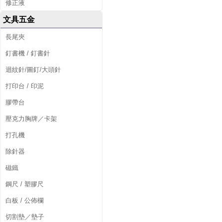
修正液
文具五金
長尾夾
釘書機 / 釘書針
迴紋針/圖釘/大頭針
打印台 / 印泥
膠帶台
壓克力胸牌／卡架
打孔機
除針器
磁鐵
鋼尺 / 塑膠尺
白板 / 公佈欄
切割墊／墊子