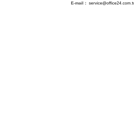
E-mail：
service@office24.com.