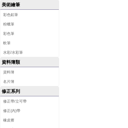
美術繪筆
彩色鉛筆
粉蠟筆
彩色筆
軟筆
水彩/水彩筆
資料簿類
資料簿
名片簿
修正系列
修正帶/立可帶
修正(內)帶
橡皮擦