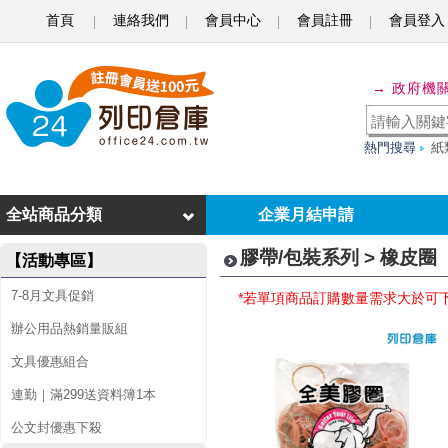
首頁
連絡我們
會員中心
會員註冊
會員登入
橡
→ 政府機
皮
圈
熱門搜尋
紙
全站商品分類
企業月結申請
膠帶/包裝系列 > 橡皮圈
【活動專區】
7-8月文具促銷
*若單項商品訂購數量需求大於可
辦公用品熱銷量販組
文具優惠組合
連勤｜滿299送資料簿1本
公文封優惠下殺