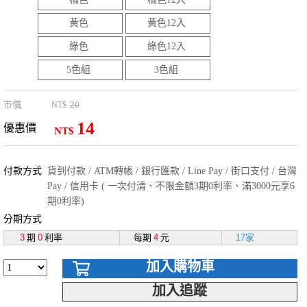
黃色
黃色12入
綠色
綠色12入
5色組
3色組
市價
20
NT$
14
優惠價
NT$
付款方式
貨到付款 / ATM轉帳 / 銀行匯款 / Line Pay / 街口支付 / 台灣
Pay / 信用卡 ( 一次付清、不限金額3期0利率、滿3000元享6
期0利率)
分期方式
3
期
0
利率
每期
4
元
17家
加入購物車
加入追蹤