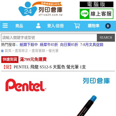
碳粉匣，墨水匣,原廠碳粉匣，副廠碳粉匣，環保碳粉匣,連續供墨印表機-office24列印
電腦版
倉庫線上購物手機版
商品
登入/註冊
購物車
0
熱門搜尋
紙類下殺中
綠犀牛85折
向日葵85折
7-8月文具促銷
首頁
> 書寫修正 > 書寫筆類 > 螢光筆
滿799元免運費
快速到貨
【促】
PENTEL 飛龍 S512-S 天藍色 螢光筆 1支