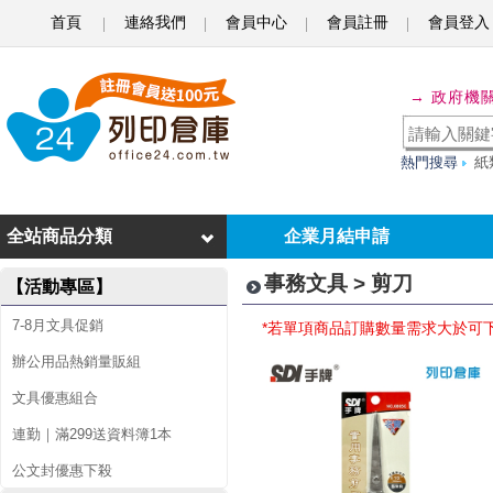
首頁
連絡我們
會員中心
會員註冊
會員登入
剪
→ 政府機
刀
熱門搜尋
紙
全站商品分類
企業月結申請
事務文具 > 剪刀
【活動專區】
7-8月文具促銷
*若單項商品訂購數量需求大於可
辦公用品熱銷量販組
文具優惠組合
連勤｜滿299送資料簿1本
公文封優惠下殺