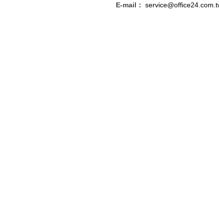
E-mail：
service@office24.com.