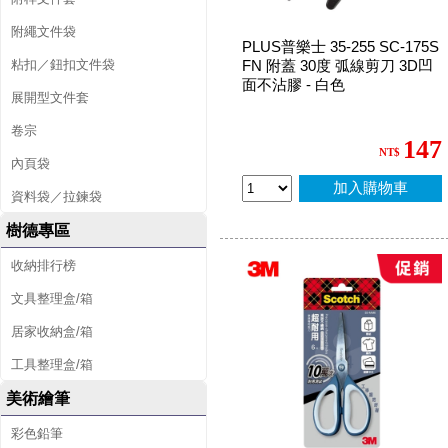
附繩文件袋
PLUS普樂士 35-255 SC-175S
粘扣／鈕扣文件袋
FN 附蓋 30度 弧線剪刀 3D凹
面不沾膠 - 白色
展開型文件套
卷宗
147
NT$
內頁袋
加入購物車
資料袋／拉鍊袋
樹德專區
收納排行榜
文具整理盒/箱
居家收納盒/箱
工具整理盒/箱
美術繪筆
彩色鉛筆