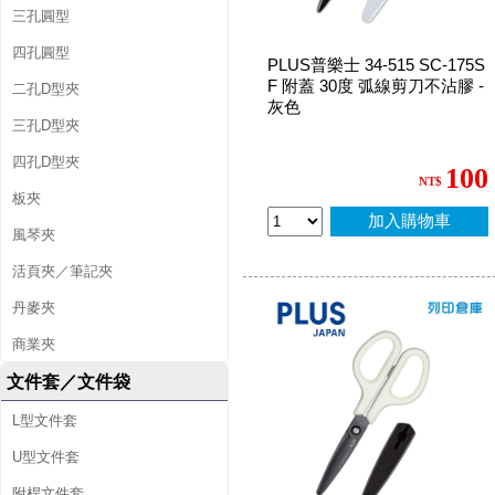
三孔圓型
四孔圓型
PLUS普樂士 34-515 SC-175S
F 附蓋 30度 弧線剪刀不沾膠 -
二孔D型夾
灰色
三孔D型夾
四孔D型夾
100
NT$
板夾
加入購物車
風琴夾
活頁夾／筆記夾
丹麥夾
商業夾
文件套／文件袋
L型文件套
U型文件套
附桿文件套