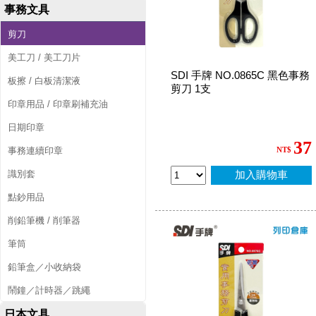
事務文具
剪刀
美工刀 / 美工刀片
SDI 手牌 NO.0865C 黑色事務
板擦 / 白板清潔液
剪刀 1支
印章用品 / 印章刷補充油
日期印章
37
事務連續印章
NT$
識別套
加入購物車
點鈔用品
削鉛筆機 / 削筆器
筆筒
鉛筆盒／小收納袋
鬧鐘／計時器／跳繩
日本文具