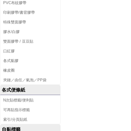
PVC布紋膠帶
印刷膠帶/書背膠帶
特殊雙面膠帶
膠水/白膠
雙面膠帶 / 豆豆貼
口紅膠
各式黏膠
橡皮圈
夾鏈／由任／氣泡／PP袋
各式便條紙
N次貼標籤/便利貼
可再貼指示標籤
索引/分頁貼紙
自黏標籤