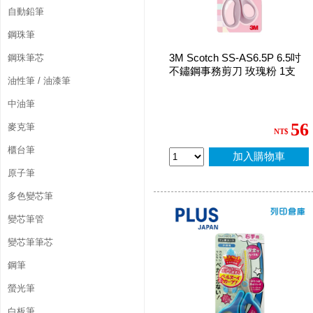
自動鉛筆
鋼珠筆
3M Scotch SS-AS6.5P 6.5吋
鋼珠筆芯
不鏽鋼事務剪刀 玫瑰粉 1支
油性筆 / 油漆筆
中油筆
56
麥克筆
NT$
櫃台筆
加入購物車
原子筆
多色變芯筆
變芯筆管
變芯筆筆芯
鋼筆
螢光筆
白板筆