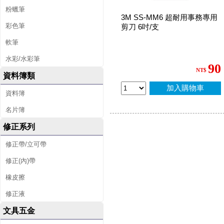
粉蠟筆
3M SS-MM6 超耐用事務專用
彩色筆
剪刀 6吋/支
軟筆
水彩/水彩筆
90
NT$
資料簿類
加入購物車
資料簿
名片簿
修正系列
修正帶/立可帶
修正(內)帶
橡皮擦
修正液
文具五金