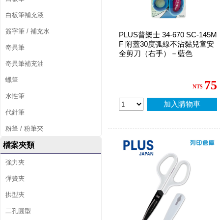
白板筆補充液
簽字筆 / 補充水
PLUS普樂士 34-670 SC-145M
F 附蓋30度弧線不沾黏兒童安
奇異筆
全剪刀（右手）－藍色
奇異筆補充油
蠟筆
75
NT$
水性筆
加入購物車
代針筆
粉筆 / 粉筆夾
檔案夾類
強力夾
彈簧夾
拱型夾
二孔圓型