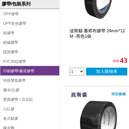
膠帶/包裝系列
OPP膠帶
OPP彩色膠帶
波斯貓 書褙布膠帶 24mm*12
紙膠帶
M -黑色1個
絕緣膠帶
隱形膠帶
43
PVC布紋膠帶
NT$
印刷膠帶/書背膠帶
加入購物車
特殊雙面膠帶
膠水/白膠
雙面膠帶 / 豆豆貼
口紅膠
各式黏膠
橡皮圈