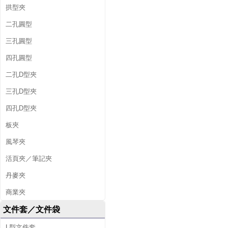
拱型夾
二孔圓型
三孔圓型
四孔圓型
二孔D型夾
三孔D型夾
四孔D型夾
板夾
風琴夾
活頁夾／筆記夾
丹麥夾
商業夾
文件套／文件袋
L型文件套