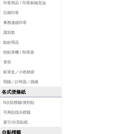
印章用品 / 印章刷補充油
日期印章
事務連續印章
識別套
點鈔用品
削鉛筆機 / 削筆器
筆筒
鉛筆盒／小收納袋
鬧鐘／計時器／跳繩
各式便條紙
N次貼標籤/便利貼
可再貼指示標籤
索引/分頁貼紙
自黏標籤