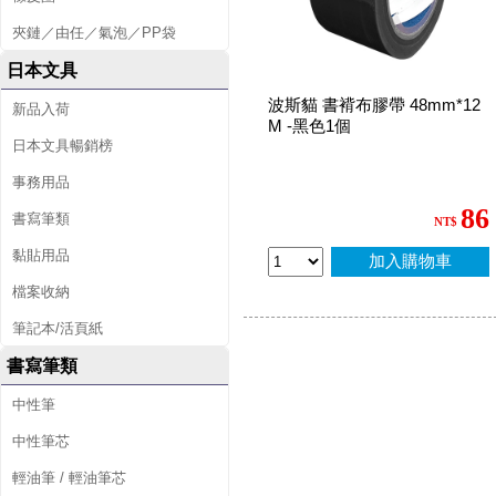
夾鏈／由任／氣泡／PP袋
日本文具
波斯貓 書褙布膠帶 48mm*12
新品入荷
M -黑色1個
日本文具暢銷榜
事務用品
86
書寫筆類
NT$
黏貼用品
加入購物車
檔案收納
筆記本/活頁紙
書寫筆類
中性筆
中性筆芯
輕油筆 / 輕油筆芯