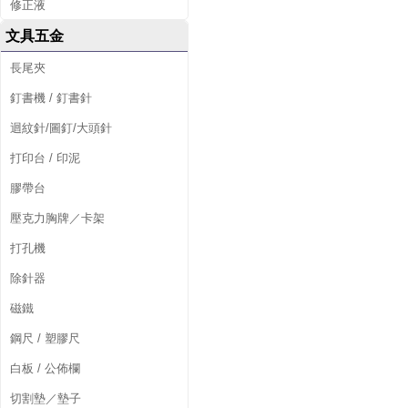
修正液
文具五金
長尾夾
釘書機 / 釘書針
迴紋針/圖釘/大頭針
打印台 / 印泥
膠帶台
壓克力胸牌／卡架
打孔機
除針器
磁鐵
鋼尺 / 塑膠尺
白板 / 公佈欄
切割墊／墊子