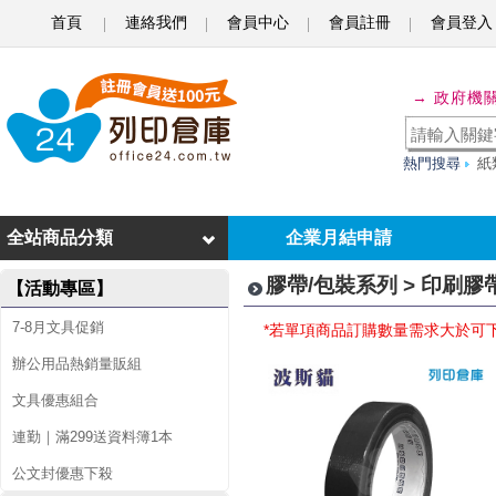
首頁
連絡我們
會員中心
會員註冊
會員登入
印
→ 政府機
刷
膠
熱門搜尋
紙
帶
/
全站商品分類
企業月結申請
書
膠帶/包裝系列 > 印刷膠
【活動專區】
背
7-8月文具促銷
*若單項商品訂購數量需求大於可
膠
辦公用品熱銷量販組
帶
文具優惠組合
連勤｜滿299送資料簿1本
公文封優惠下殺