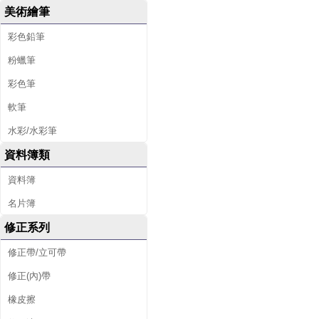
美術繪筆
彩色鉛筆
粉蠟筆
彩色筆
軟筆
水彩/水彩筆
資料簿類
資料簿
名片簿
修正系列
修正帶/立可帶
修正(內)帶
橡皮擦