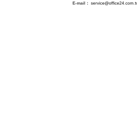
E-mail：
service@office24.com.