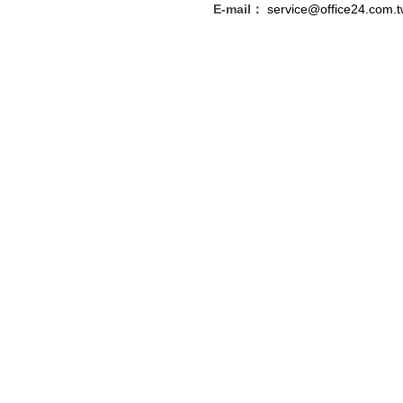
E-mail：
service@office24.com.