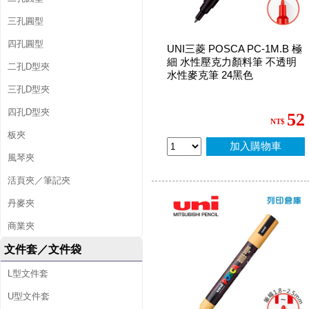
三孔圓型
四孔圓型
UNI三菱 POSCA PC-1M.B 極
細 水性壓克力顏料筆 不透明
二孔D型夾
水性麥克筆 24黑色
三孔D型夾
四孔D型夾
52
NT$
板夾
加入購物車
風琴夾
活頁夾／筆記夾
丹麥夾
商業夾
文件套／文件袋
L型文件套
U型文件套