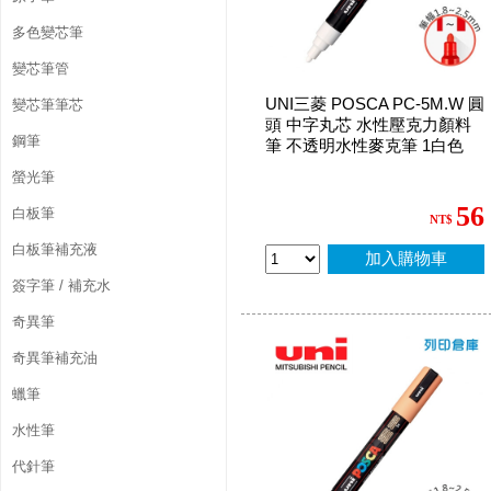
多色變芯筆
變芯筆管
UNI三菱 POSCA PC-5M.W 圓
變芯筆筆芯
頭 中字丸芯 水性壓克力顏料
鋼筆
筆 不透明水性麥克筆 1白色
螢光筆
56
白板筆
NT$
白板筆補充液
加入購物車
簽字筆 / 補充水
奇異筆
奇異筆補充油
蠟筆
水性筆
代針筆