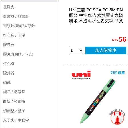
長尾夾
UNI三菱 POSCA PC-5M.BN
圓頭 中字丸芯 水性壓克力顏
釘書機 / 釘書針
料筆 不透明水性麥克筆 21茶
迴紋針/圖釘/大頭針
色
打印台 / 印泥
56
NT$
膠帶台
加入購物車
壓克力胸牌／卡架
打孔機
除針器
磁鐵
鋼尺 / 塑膠尺
白板 / 公佈欄
切割墊／墊子
原子夾 / 事務帶