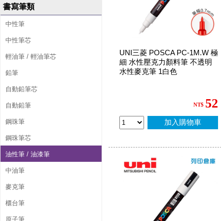
書寫筆類
中性筆
中性筆芯
UNI三菱 POSCA PC-1M.W 極
輕油筆 / 輕油筆芯
細 水性壓克力顏料筆 不透明
水性麥克筆 1白色
鉛筆
自動鉛筆芯
52
自動鉛筆
NT$
鋼珠筆
加入購物車
鋼珠筆芯
油性筆 / 油漆筆
中油筆
麥克筆
櫃台筆
原子筆