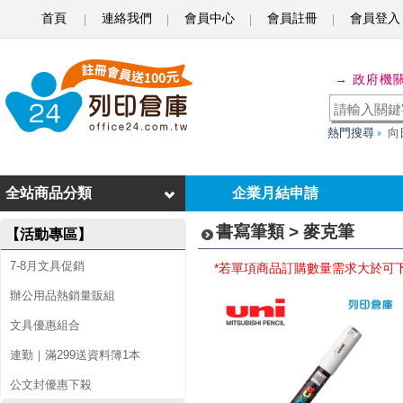
首頁
連絡我們
會員中心
會員註冊
會員登入
麥
→ 政府機
克
筆
熱門搜尋
向
全站商品分類
企業月結申請
書寫筆類 > 麥克筆
【活動專區】
7-8月文具促銷
*若單項商品訂購數量需求大於可
辦公用品熱銷量販組
文具優惠組合
連勤｜滿299送資料簿1本
公文封優惠下殺