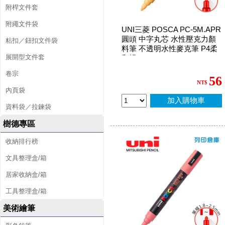
附桿文件套
附繩文件袋
UNI三菱 POSCA PC-5M.APR
圓頭 中字丸芯 水性壓克力顏
粘扣／鈕扣文件袋
料筆 不透明水性麥克筆 P4柔
展開型文件套
和橘
卷宗
56
NT$
內頁袋
加入購物車
資料袋／拉鍊袋
樹德專區
收納排行榜
文具整理盒/箱
居家收納盒/箱
工具整理盒/箱
美術繪筆