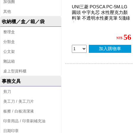
加強圈
UNI三菱 POSCA PC-5M.LG
其他
圓頭 中字丸芯 水性壓克力顏
料筆 不透明水性麥克筆 5淺綠
收納櫃／盒／箱／袋
色
整理盒
56
NT$
分類盒
加入購物車
公文架
雜誌箱
桌上型資料櫃
事務文具
剪刀
美工刀 / 美工刀片
板擦 / 白板清潔液
印章用品 / 印章刷補充油
日期印章