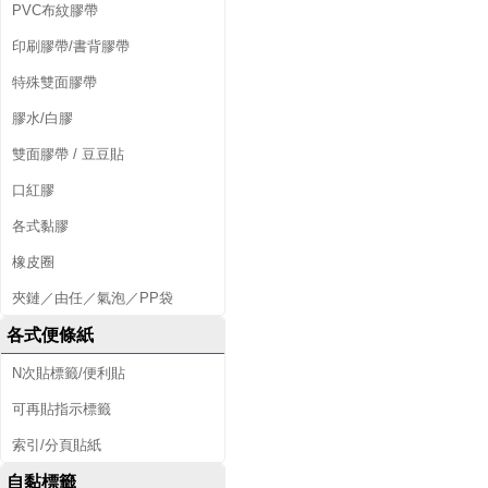
PVC布紋膠帶
印刷膠帶/書背膠帶
特殊雙面膠帶
膠水/白膠
雙面膠帶 / 豆豆貼
口紅膠
各式黏膠
橡皮圈
夾鏈／由任／氣泡／PP袋
各式便條紙
N次貼標籤/便利貼
可再貼指示標籤
索引/分頁貼紙
自黏標籤