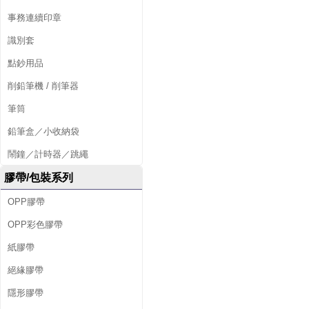
事務連續印章
識別套
點鈔用品
削鉛筆機 / 削筆器
筆筒
鉛筆盒／小收納袋
鬧鐘／計時器／跳繩
膠帶/包裝系列
OPP膠帶
OPP彩色膠帶
紙膠帶
絕緣膠帶
隱形膠帶