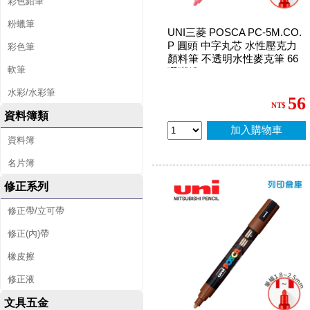
彩色鉛筆
粉蠟筆
UNI三菱 POSCA PC-5M.CO.
P 圓頭 中字丸芯 水性壓克力
彩色筆
顏料筆 不透明水性麥克筆 66
軟筆
珊瑚粉
水彩/水彩筆
56
NT$
資料簿類
加入購物車
資料簿
名片簿
修正系列
修正帶/立可帶
修正(內)帶
橡皮擦
修正液
文具五金