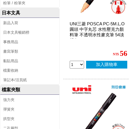
粉筆 / 粉筆夾
日本文具
新品入荷
UNI三菱 POSCA PC-5M.L.O
圓頭 中字丸芯 水性壓克力顏
日本文具暢銷榜
料筆 不透明水性麥克筆 54淡
橘色
事務用品
書寫筆類
56
NT$
黏貼用品
加入購物車
檔案收納
筆記本/活頁紙
檔案夾類
強力夾
彈簧夾
拱型夾
二孔圓型