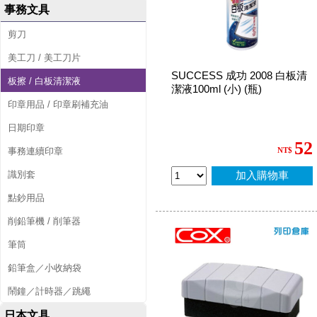
事務文具
剪刀
美工刀 / 美工刀片
SUCCESS 成功 2008 白板清
板擦 / 白板清潔液
潔液100ml (小) (瓶)
印章用品 / 印章刷補充油
日期印章
52
事務連續印章
NT$
識別套
加入購物車
點鈔用品
削鉛筆機 / 削筆器
筆筒
鉛筆盒／小收納袋
鬧鐘／計時器／跳繩
日本文具