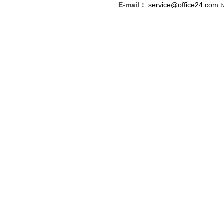
E-mail：
service@office24.com.