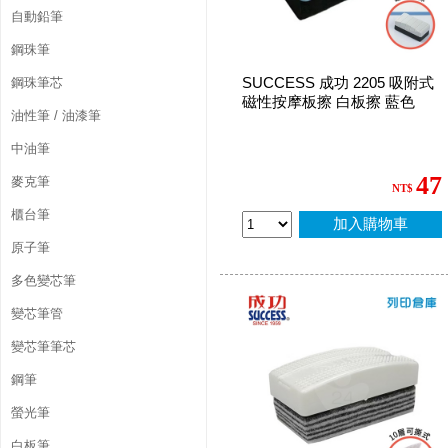
自動鉛筆
鋼珠筆
SUCCESS 成功 2205 吸附式
鋼珠筆芯
磁性按摩板擦 白板擦 藍色
油性筆 / 油漆筆
中油筆
47
麥克筆
NT$
櫃台筆
加入購物車
原子筆
多色變芯筆
變芯筆管
變芯筆筆芯
鋼筆
螢光筆
白板筆