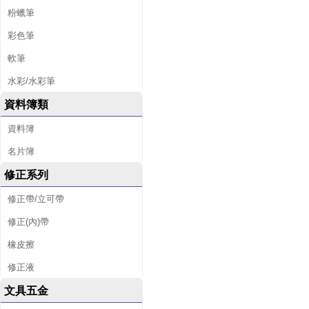
粉蠟筆
彩色筆
軟筆
水彩/水彩筆
資料簿類
資料簿
名片簿
修正系列
修正帶/立可帶
修正(內)帶
橡皮擦
修正液
文具五金