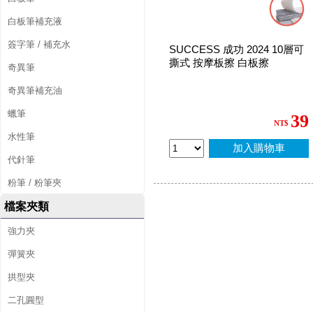
白板筆補充液
簽字筆 / 補充水
SUCCESS 成功 2024 10層可
撕式 按摩板擦 白板擦
奇異筆
奇異筆補充油
蠟筆
39
NT$
水性筆
加入購物車
代針筆
粉筆 / 粉筆夾
檔案夾類
強力夾
彈簧夾
拱型夾
二孔圓型