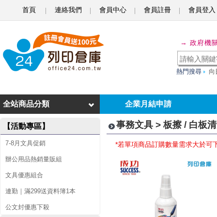
首頁
連絡我們
會員中心
會員註冊
會員登入
板
→ 政府機
擦
/
熱門搜尋
向
白
板
全站商品分類
企業月結申請
清
事務文具 > 板擦 / 白板
【活動專區】
潔
7-8月文具促銷
*若單項商品訂購數量需求大於可
液
辦公用品熱銷量販組
文具優惠組合
連勤｜滿299送資料簿1本
公文封優惠下殺