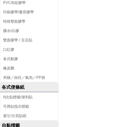
PVC布紋膠帶
印刷膠帶/書背膠帶
特殊雙面膠帶
膠水/白膠
雙面膠帶 / 豆豆貼
口紅膠
各式黏膠
橡皮圈
夾鏈／由任／氣泡／PP袋
各式便條紙
N次貼標籤/便利貼
可再貼指示標籤
索引/分頁貼紙
自黏標籤