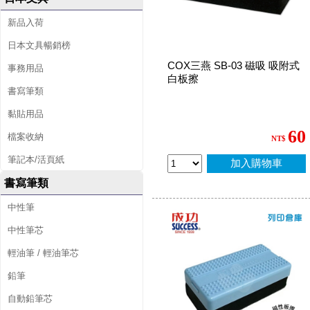
新品入荷
日本文具暢銷榜
COX三燕 SB-03 磁吸 吸附式
事務用品
白板擦
書寫筆類
黏貼用品
60
檔案收納
NT$
筆記本/活頁紙
加入購物車
書寫筆類
中性筆
中性筆芯
輕油筆 / 輕油筆芯
鉛筆
自動鉛筆芯