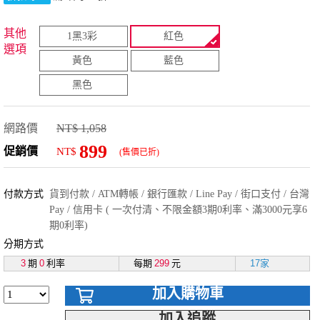
其他
1黑3彩
紅色
選項
黃色
藍色
黑色
網路價
NT$ 1,058
899
促銷價
NT$
(售價已折)
付款方式
貨到付款 / ATM轉帳 / 銀行匯款 / Line Pay / 街口支付 / 台灣
Pay / 信用卡 ( 一次付清、不限金額3期0利率、滿3000元享6
期0利率)
分期方式
3
期
0
利率
每期
299
元
17家
加入購物車
加入追蹤