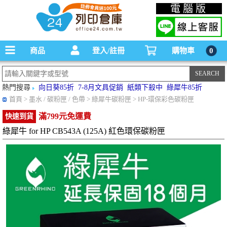
碳粉匣，墨水匣,原廠碳粉匣，副廠碳粉匣，環保碳粉匣,連續供墨印表機-office24列印
電腦版
倉庫線上購物手機版
商品
登入/註冊
購物車
0
熱門搜尋
向日葵85折
7-8月文具促銷
紙類下殺中
綠犀牛85折
首頁
> 墨水 / 碳粉匣 / 色帶 > 綠犀牛碳粉匣 > HP-環保彩色碳粉匣
滿799元免運費
快速到貨
綠犀牛 for HP CB543A (125A) 紅色環保碳粉匣